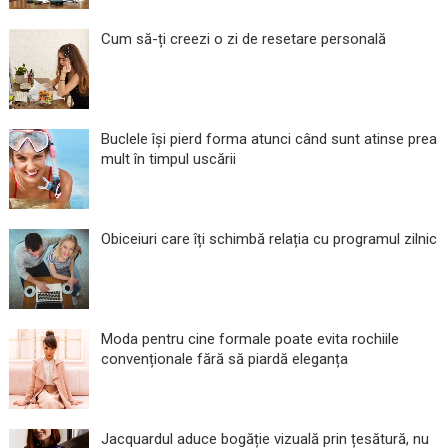
Cum să-ți creezi o zi de resetare personală
Buclele își pierd forma atunci când sunt atinse prea
mult în timpul uscării
Obiceiuri care îți schimbă relația cu programul zilnic
Moda pentru cine formale poate evita rochiile
convenționale fără să piardă eleganța
Jacquardul aduce bogăție vizuală prin țesătură, nu