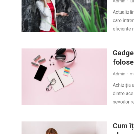
Admin
·
iu
Actualizăr
care între
eficiente 
Gadget
folos
Admin
·
ma
Achiziția 
dintre ace
nevoilor r
Cum îț