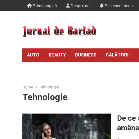
Prima pagină
Despre noi
Parteneri media
AUTO
BEAUTY
BUSINESS
CĂLĂTORII
TIMP LIBER
Home
Tehnologie
Tehnologie
De ce 
amânat