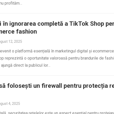
 nu profităm…
i în ignorarea completă a TikTok Shop pe
erce fashion
gust 12, 2025
evenit o platformă esențială în marketingul digital și ecommerce,
p reprezintă o oportunitate valoroasă pentru brandurile de fash
ajungă direct la publicul lor…
să folosești un firewall pentru protecția re
gust 4, 2025
itală, securitatea rețelelor este un aspect esențial pentru proteja