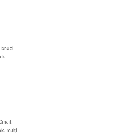
tionezi
 de
Gmail,
ic, mulți