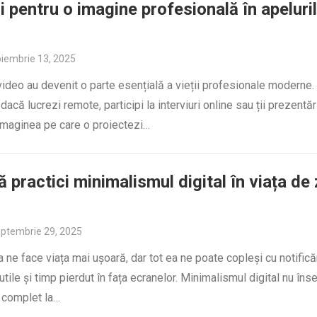
i pentru o imagine profesională în apeluri
iembrie 13, 2025
video au devenit o parte esențială a vieții profesionale moderne.
dacă lucrezi remote, participi la interviuri online sau ții prezentări
, imaginea pe care o proiectezi…
 practici minimalismul digital în viața de 
ptembrie 29, 2025
 ne face viața mai ușoară, dar tot ea ne poate copleși cu notificăr
inutile și timp pierdut în fața ecranelor. Minimalismul digital nu în
 complet la…