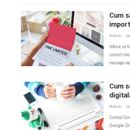
Cum să
impor
Admin
·
se
Inbox-ul t
corect mes
mesaje nes
Cum să
digital
Admin
·
se
Contul Goo
Google Dri