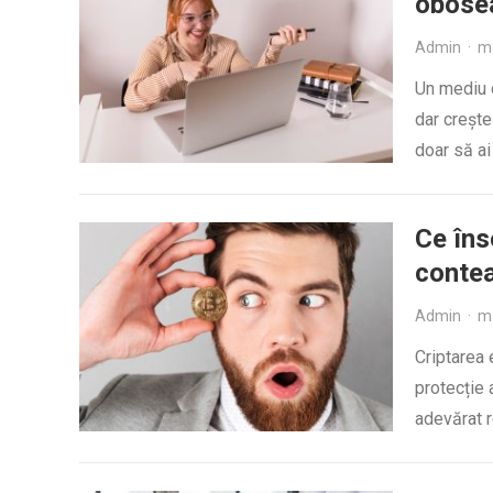
obose
Admin
·
ma
Un mediu d
dar crește
doar să ai
Ce îns
conte
Admin
·
ma
Criptarea 
protecție a
adevărat r