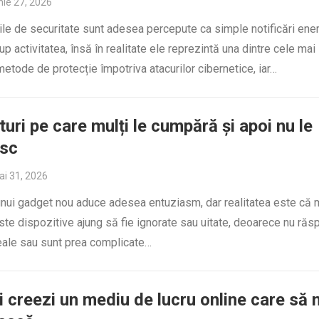
nie 27, 2026
ile de securitate sunt adesea percepute ca simple notificări ene
rup activitatea, însă în realitate ele reprezintă una dintre cele mai
metode de protecție împotriva atacurilor cibernetice, iar…
uri pe care mulți le cumpără și apoi nu le
esc
i 31, 2026
unui gadget nou aduce adesea entuziasm, dar realitatea este că 
ste dispozitive ajung să fie ignorate sau uitate, deoarece nu răs
eale sau sunt prea complicate…
i creezi un mediu de lucru online care să 