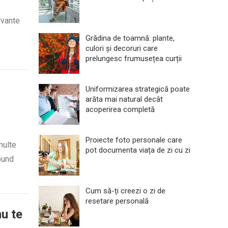
rvante
Grădina de toamnă: plante,
culori și decoruri care
prelungesc frumusețea curții
Uniformizarea strategică poate
arăta mai natural decât
acoperirea completă
Proiecte foto personale care
multe
pot documenta viața de zi cu zi
pund
Cum să-ți creezi o zi de
resetare personală
nu te