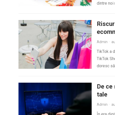
dintre noi
Riscur
ecomm
Admin
·
au
TikTok a d
TikTok Sho
doresc să 
De ce 
tale
Admin
·
au
În era dig