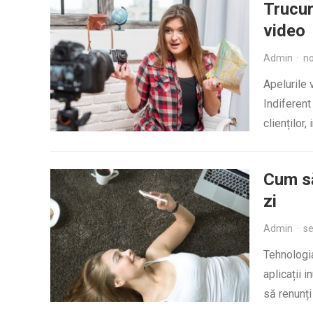
Trucur
video
Admin
·
no
Apelurile 
Indiferent 
clienților
Cum să
zi
Admin
·
se
Tehnologia
aplicații 
să renunți