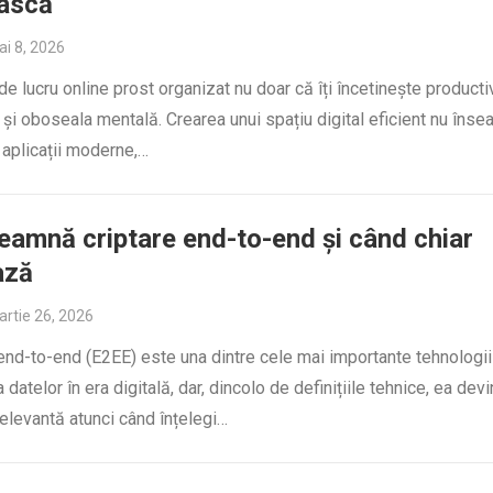
ască
i 8, 2026
e lucru online prost organizat nu doar că îți încetinește productiv
 și oboseala mentală. Crearea unui spațiu digital eficient nu îns
 aplicații moderne,…
eamnă criptare end-to-end și când chiar
ază
rtie 26, 2026
end-to-end (E2EE) este una dintre cele mai importante tehnologii
 datelor în era digitală, dar, dincolo de definițiile tehnice, ea dev
elevantă atunci când înțelegi…