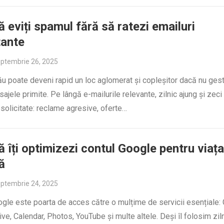
 eviți spamul fără să ratezi emailuri
tante
ptembrie 26, 2025
ău poate deveni rapid un loc aglomerat și copleșitor dacă nu ges
ajele primite. Pe lângă e-mailurile relevante, zilnic ajung și zeci
olicitate: reclame agresive, oferte…
 îți optimizezi contul Google pentru viața
ă
ptembrie 24, 2025
gle este poarta de acces către o mulțime de servicii esențiale: 
ve, Calendar, Photos, YouTube și multe altele. Deși îl folosim ziln