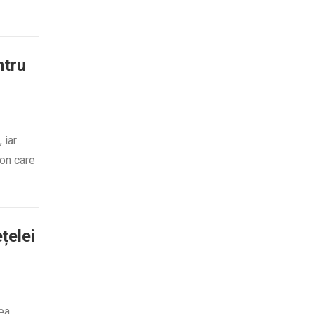
ntru
 iar
ion care
țelei
rea