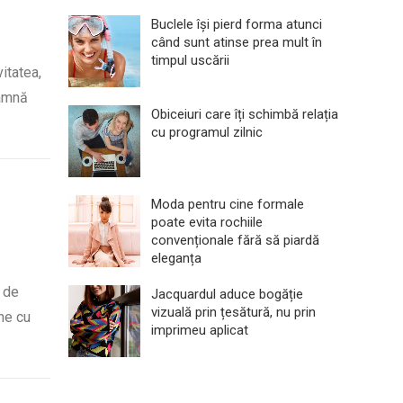
Buclele își pierd forma atunci
când sunt atinse prea mult în
timpul uscării
itatea,
eamnă
Obiceiuri care îți schimbă relația
cu programul zilnic
Moda pentru cine formale
poate evita rochiile
convenționale fără să piardă
eleganța
 de
Jacquardul aduce bogăție
vizuală prin țesătură, nu prin
ine cu
imprimeu aplicat