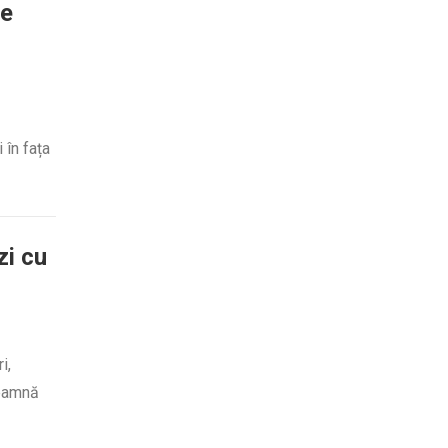
le
 în fața
zi cu
i,
seamnă