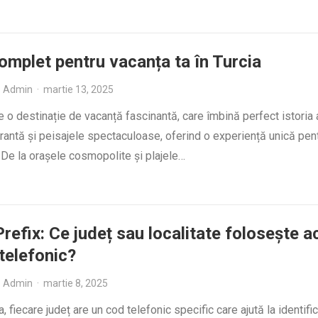
omplet pentru vacanța ta în Turcia
Admin
·
martie 13, 2025
e o destinație de vacanță fascinantă, care îmbină perfect istoria 
brantă și peisajele spectaculoase, oferind o experiență unică pent
i. De la orașele cosmopolite și plajele…
refix: Ce județ sau localitate folosește a
 telefonic?
Admin
·
martie 8, 2025
, fiecare județ are un cod telefonic specific care ajută la identifi