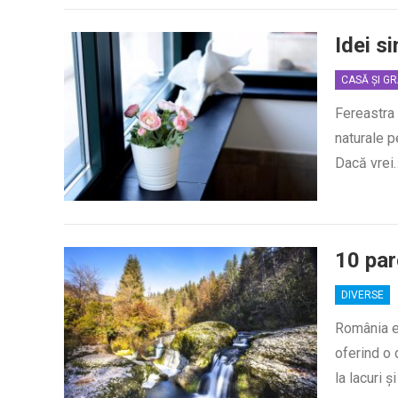
Idei s
CASĂ ȘI G
Fereastra 
naturale p
Dacă vrei
10 par
DIVERSE
România es
oferind o 
la lacuri ș