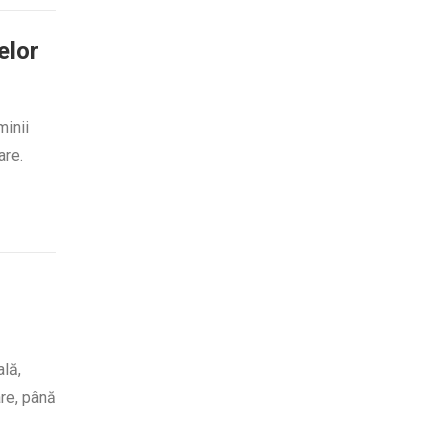
elor
minii
are.
ală,
are, până