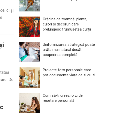
ce, ci și
le
Grădina de toamnă: plante,
culori și decoruri care
prelungesc frumusețea curții
și
Uniformizarea strategică poate
arăta mai natural decât
acoperirea completă
Proiecte foto personale care
itatea
pot documenta viața de zi cu zi
rare. De
Cum să-ți creezi o zi de
resetare personală
ic