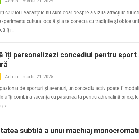
Admin
·
martie 21, 2025
i călători, vacanțele nu sunt doar despre a vizita atracțiile turisti
xperimenta cultura locală și a te conecta cu tradițiile și obiceiuri
că îți…
 îți personalizezi concediul pentru sport 
ură
Admin
·
martie 21, 2025
pasionat de sporturi și aventuri, un concediu activ poate fi modal
e a îți combina vacanța cu pasiunea ta pentru adrenalină și explo
i pe…
tatea subtilă a unui machiaj monocromat