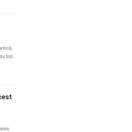
antică,
ru toți
cest
carea