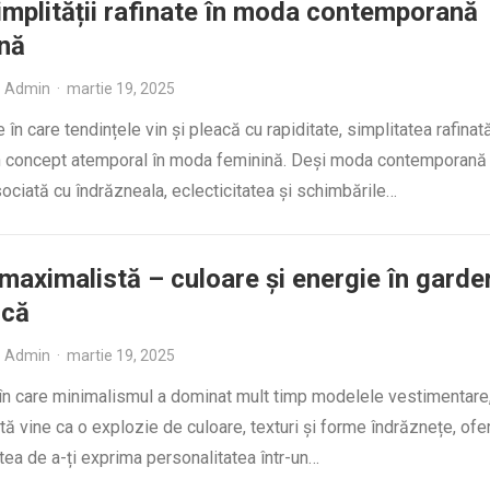
implității rafinate în moda contemporană
nă
Admin
·
martie 19, 2025
e în care tendințele vin și pleacă cu rapiditate, simplitatea rafinat
 concept atemporal în moda feminină. Deși moda contemporană
ciată cu îndrăzneala, eclecticitatea și schimbările…
aximalistă – culoare și energie în garde
ică
Admin
·
martie 19, 2025
ă în care minimalismul a dominat mult timp modelele vestimentar
ă vine ca o explozie de culoare, texturi și forme îndrăznețe, ofer
tea de a-ți exprima personalitatea într-un…