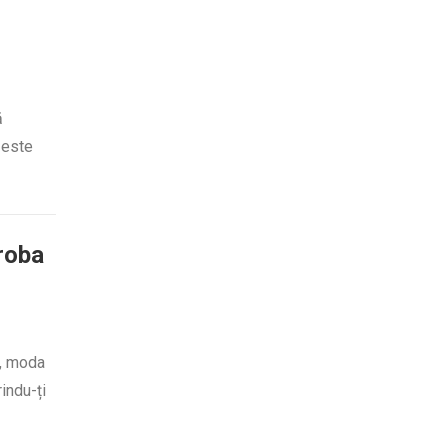
ă
 este
roba
e, moda
indu-ți