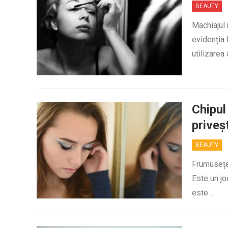
BEAUTY
Machiajul 
evidenția 
utilizarea
Chipul
priveș
BEAUTY
Frumusețea
Este un jo
este…