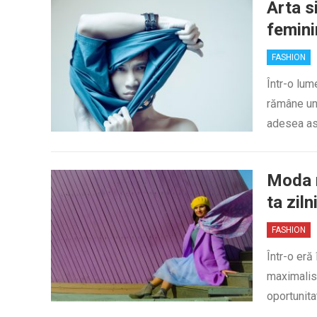
Arta s
femini
FASHION
Într-o lum
rămâne un
adesea aso
Moda m
ta ziln
FASHION
Într-o er
maximalist
oportunita