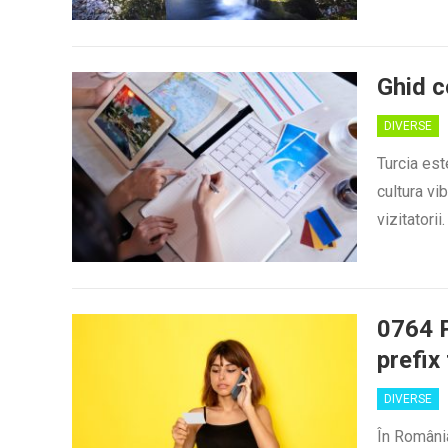
Ghid c
DIVERSE
Turcia est
cultura vi
vizitatori
0764 P
prefix
DIVERSE
În România