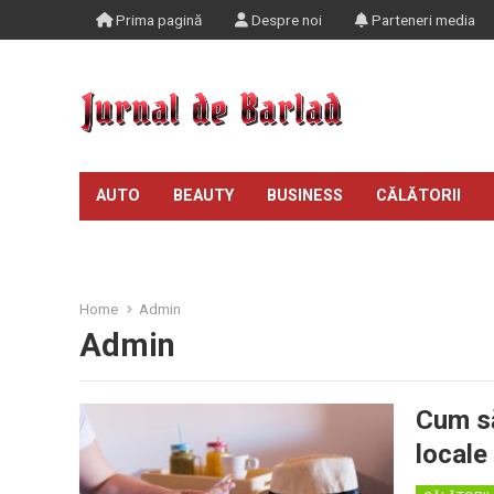
Prima pagină
Despre noi
Parteneri media
AUTO
BEAUTY
BUSINESS
CĂLĂTORII
TIMP LIBER
Home
Admin
Admin
Cum să
locale