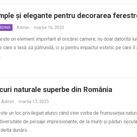
imple și elegante pentru decorarea ferestr
Admin
·
martie 16, 2025
RĂDINĂ
este un element important al oricărei camere, nu doar datorită lu
e care o lasă să pătrundă, ci și pentru impactul estetic pe care îl 
…
curi naturale superbe din România
Admin
·
martie 13, 2025
te un loc privilegiat atunci când vine vorba de frumusețea natur
diversitate de peisaje impresionante, de la munți și păduri secul
i delta dunării.…