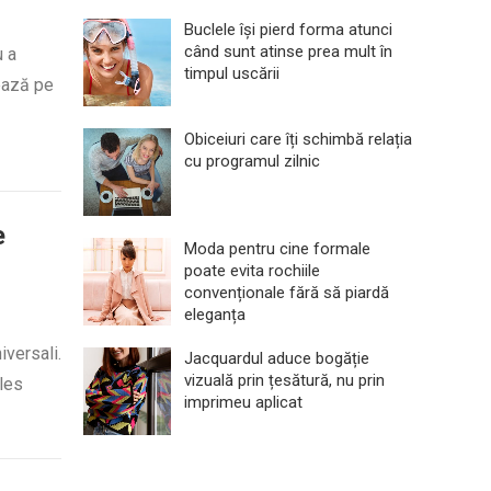
Buclele își pierd forma atunci
când sunt atinse prea mult în
u a
timpul uscării
zează pe
Obiceiuri care îți schimbă relația
cu programul zilnic
e
Moda pentru cine formale
poate evita rochiile
convenționale fără să piardă
eleganța
iversali.
Jacquardul aduce bogăție
vizuală prin țesătură, nu prin
ales
imprimeu aplicat