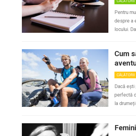
CĂLĂTORII
Pentru mulț
despre a e
locului. Da
Cum să
avent
CĂLĂTORII
Dacă ești 
perfectă d
la drumeți
Femini