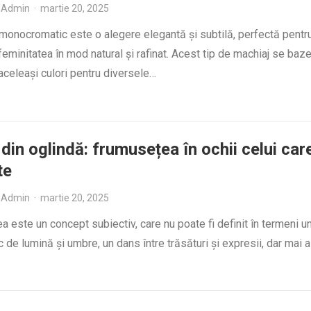
Admin
·
martie 20, 2025
monocromatic este o alegere elegantă și subtilă, perfectă pentr
feminitatea în mod natural și rafinat. Acest tip de machiaj se ba
 aceleași culori pentru diversele…
 din oglindă: frumusețea în ochii celui car
te
Admin
·
martie 20, 2025
 este un concept subiectiv, care nu poate fi definit în termeni un
c de lumină și umbre, un dans între trăsături și expresii, dar mai 