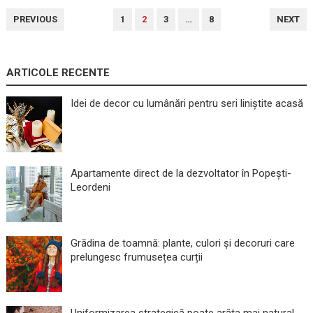
PAGINAȚIE
PREVIOUS
1
2
3
…
8
NEXT
ARTICOLE
ARTICOLE RECENTE
Idei de decor cu lumânări pentru seri liniștite acasă
Apartamente direct de la dezvoltator în Popești-
Leordeni
Grădina de toamnă: plante, culori și decoruri care
prelungesc frumusețea curții