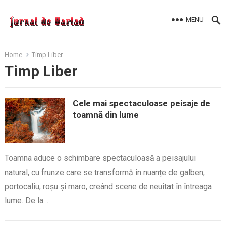
MENU
Home
Timp Liber
Timp Liber
Cele mai spectaculoase peisaje de
toamnă din lume
Toamna aduce o schimbare spectaculoasă a peisajului
natural, cu frunze care se transformă în nuanțe de galben,
portocaliu, roșu și maro, creând scene de neuitat în întreaga
lume. De la…