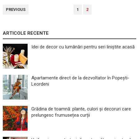
PAGINAȚIE
PREVIOUS
1
2
ARTICOLE
ARTICOLE RECENTE
Idei de decor cu lumânări pentru seri liniștite acasă
Apartamente direct de la dezvoltator în Popești-
Leordeni
Grădina de toamnă: plante, culori și decoruri care
prelungesc frumusețea curții