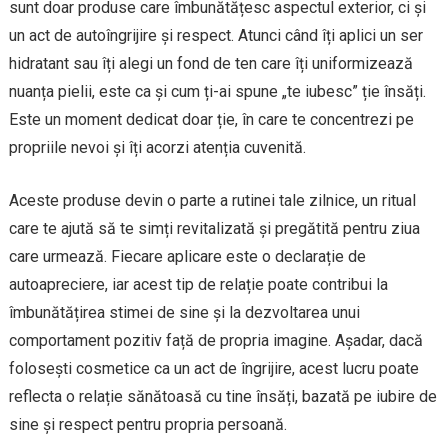
sunt doar produse care îmbunătățesc aspectul exterior, ci și
un act de autoîngrijire și respect. Atunci când îți aplici un ser
hidratant sau îți alegi un fond de ten care îți uniformizează
nuanța pielii, este ca și cum ți-ai spune „te iubesc” ție însăți.
Este un moment dedicat doar ție, în care te concentrezi pe
propriile nevoi și îți acorzi atenția cuvenită.
Aceste produse devin o parte a rutinei tale zilnice, un ritual
care te ajută să te simți revitalizată și pregătită pentru ziua
care urmează. Fiecare aplicare este o declarație de
autoapreciere, iar acest tip de relație poate contribui la
îmbunătățirea stimei de sine și la dezvoltarea unui
comportament pozitiv față de propria imagine. Așadar, dacă
folosești cosmetice ca un act de îngrijire, acest lucru poate
reflecta o relație sănătoasă cu tine însăți, bazată pe iubire de
sine și respect pentru propria persoană.