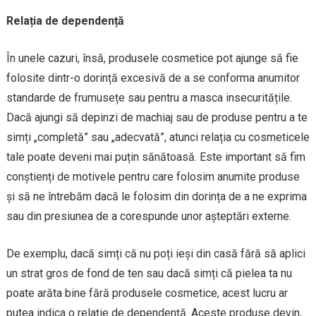
Relația de dependență
În unele cazuri, însă, produsele cosmetice pot ajunge să fie
folosite dintr-o dorință excesivă de a se conforma anumitor
standarde de frumusețe sau pentru a masca insecuritățile.
Dacă ajungi să depinzi de machiaj sau de produse pentru a te
simți „completă” sau „adecvată”, atunci relația cu cosmeticele
tale poate deveni mai puțin sănătoasă. Este important să fim
conștienți de motivele pentru care folosim anumite produse
și să ne întrebăm dacă le folosim din dorința de a ne exprima
sau din presiunea de a corespunde unor așteptări externe.
De exemplu, dacă simți că nu poți ieși din casă fără să aplici
un strat gros de fond de ten sau dacă simți că pielea ta nu
poate arăta bine fără produsele cosmetice, acest lucru ar
putea indica o relație de dependență. Aceste produse devin,