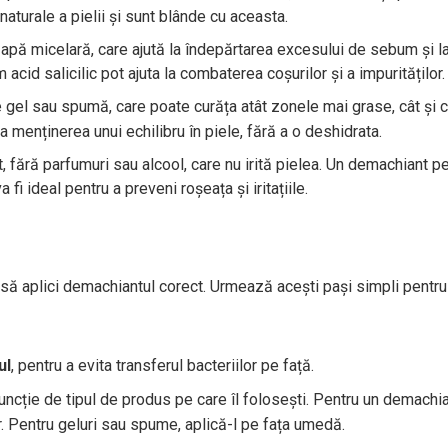
aturale a pielii și sunt blânde cu aceasta.
apă micelară, care ajută la îndepărtarea excesului de sebum și l
cid salicilic pot ajuta la combaterea coșurilor și a impurităților.
 gel sau spumă, care poate curăța atât zonele mai grase, cât și 
a menținerea unui echilibru în piele, fără a o deshidrata.
, fără parfumuri sau alcool, care nu irită pielea. Un demachiant 
 ideal pentru a preveni roșeața și iritațiile.
 să aplici demachiantul corect. Urmează acești pași simpli pentru
ul
, pentru a evita transferul bacteriilor pe față.
ncție de tipul de produs pe care îl folosești. Pentru un demachi
r. Pentru geluri sau spume, aplică-l pe fața umedă.