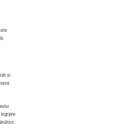
asta
lă.
cât și
toasă.
sului
îngrijire
sănătos.