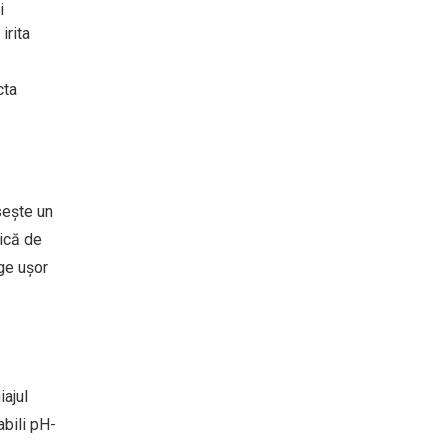
i
irita
cta
sește un
mică de
ge ușor
iajul
abili pH-