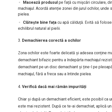
Masează produsul
pe față cu mișcări circulare, din
machiajul. Acordă atenție zonei din jurul ochilor, unde 
pielea.
Clătește bine fața
cu apă călduță. Evită să folose
echilibrul natural al pielii.
Demachierea corectă a ochilor
Zona ochilor este foarte delicată și adesea conține ma
demachiant bifazic pentru a îndepărta machiajul reziste
demachiant pe un disc demachiant și ține-l pe pleoapă
machiajul, fără a freca sau a întinde pielea.
Verifică dacă mai rămân impurități
Chiar și după un demachiant eficient, este posibil ca 
este mai rezistent. După ce te-ai demachiat, aplică u