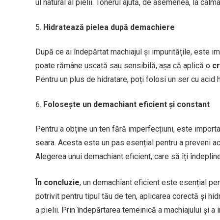
ul natural al pielii. Tonerul ajută, de asemenea, la calmar
Hidratează pielea după demachiere
După ce ai îndepărtat machiajul și impuritățile, este im
poate rămâne uscată sau sensibilă, așa că aplică o
c
Pentru un plus de hidratare, poți folosi un ser cu acid h
Folosește un demachiant eficient și constant
Pentru a obține un ten fără imperfecțiuni, este importan
seara. Acesta este un pas esențial pentru a preveni ac
Alegerea unui demachiant eficient, care să îți îndeplinea
În concluzie
, un demachiant eficient este esențial pen
potrivit pentru tipul tău de ten, aplicarea corectă și hi
a pielii. Prin îndepărtarea temeinică a machiajului și a