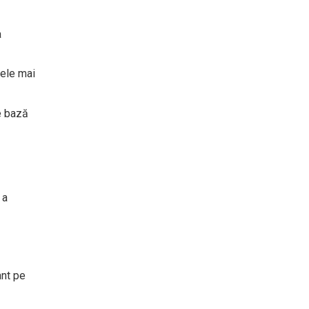
a
cele mai
pe bază
 a
ant pe