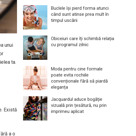
Buclele își pierd forma atunci
când sunt atinse prea mult în
timpul uscării
Obiceiuri care îți schimbă relația
cu programul zilnic
ea unui
or
elea ta.
Moda pentru cine formale
poate evita rochiile
convenționale fără să piardă
eleganța
Jacquardul aduce bogăție
vizuală prin țesătură, nu prin
e. Există
imprimeu aplicat
fără a o