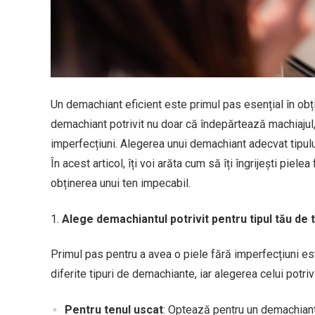
Un demachiant eficient este primul pas esențial în obți
demachiant potrivit nu doar că îndepărtează machiajul, da
imperfecțiuni. Alegerea unui demachiant adecvat tipului
În acest articol, îți voi arăta cum să îți îngrijești pie
obținerea unui ten impecabil.
Alege demachiantul potrivit pentru tipul tău de 
Primul pas pentru a avea o piele fără imperfecțiuni est
diferite tipuri de demachiante, iar alegerea celui potrivi
Pentru tenul uscat
: Optează pentru un demachiant