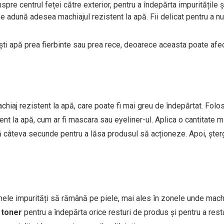
spre centrul feței către exterior, pentru a îndepărta impuritățile ș
se adună adesea machiajul rezistent la apă. Fii delicat pentru a nu 
ști apă prea fierbinte sau prea rece, deoarece aceasta poate afe
chiaj rezistent la apă, care poate fi mai greu de îndepărtat. Folo
nt la apă, cum ar fi mascara sau eyeliner-ul. Aplica o cantitate 
 câteva secunde pentru a lăsa produsul să acționeze. Apoi, șter
unele impurități să rămână pe piele, mai ales în zonele unde mach
n
toner
pentru a îndepărta orice resturi de produs și pentru a rest