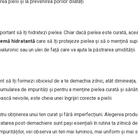
ea pielii și la prevenirea porilor dilatați.
portant să îți hidratezi pielea. Chiar dacă pielea este curată, ace
remă hidratantă
care să îți protejeze pielea și să o mențină sup
ialuronic sau un ulei de față care va ajuta la păstrarea umidității.
t să îți formezi obiceiul de a te demachia zilnic, atât dimineața, 
umularea de impurități și pentru a menține pielea curată și sănă
scă nevoile, este cheia unei îngrijiri corecte a pielii.
tru obținerea unui ten curat și fără imperfecțiuni. Alegerea produ
dratarea post-demachiere sunt pași esențiali în rutina ta zilnică de 
 impurităților, vei observa un ten mai luminos, mai uniform și mai 