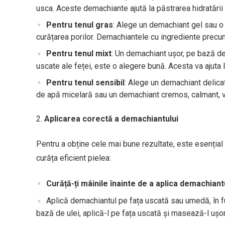
usca. Aceste demachiante ajută la păstrarea hidratării n
Pentru tenul gras
: Alege un demachiant gel sau o 
curățarea porilor. Demachiantele cu ingrediente precum a
Pentru tenul mixt
: Un demachiant ușor, pe bază de
uscate ale feței, este o alegere bună. Acesta va ajuta l
Pentru tenul sensibil
: Alege un demachiant delicat
de apă micelară sau un demachiant cremos, calmant, va fi
Aplicarea corectă a demachiantului
Pentru a obține cele mai bune rezultate, este esențial
curăța eficient pielea:
Curăță-ți mâinile înainte de a aplica demachiant
Aplică demachiantul pe fața uscată sau umedă, în fu
bază de ulei, aplică-l pe fața uscată și masează-l ușo