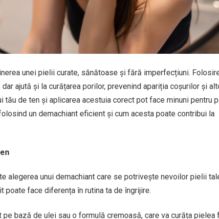
nerea unei pielii curate, sănătoase și fără imperfecțiuni. Folosir
r ajută și la curățarea porilor, prevenind apariția coșurilor și alt
 tău de ten și aplicarea acestuia corect pot face minuni pentru pi
lea folosind un demachiant eficient și cum acesta poate contribui la
ten
e alegerea unui demachiant care se potrivește nevoilor pielii tal
t poate face diferența în rutina ta de îngrijire.
 pe bază de ulei sau o formulă cremoasă, care va curăța pielea 