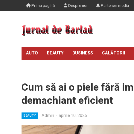
Prima pagină
Despre noi
Parteneri media
AUTO
BEAUTY
BUSINESS
CĂLĂTORII
TIMP LIBER
Cum să ai o piele fără im
demachiant eficient
Admin
·
aprilie 10, 2025
BEAUTY