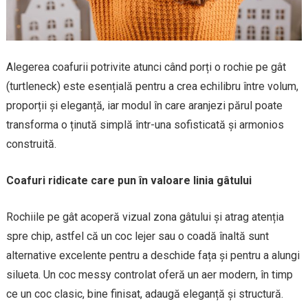
Alegerea coafurii potrivite atunci când porți o rochie pe gât
(turtleneck) este esențială pentru a crea echilibru între volum,
proporții și eleganță, iar modul în care aranjezi părul poate
transforma o ținută simplă într-una sofisticată și armonios
construită.
Coafuri ridicate care pun în valoare linia gâtului
Rochiile pe gât acoperă vizual zona gâtului și atrag atenția
spre chip, astfel că un coc lejer sau o coadă înaltă sunt
alternative excelente pentru a deschide fața și pentru a alungi
silueta. Un coc messy controlat oferă un aer modern, în timp
ce un coc clasic, bine finisat, adaugă eleganță și structură.