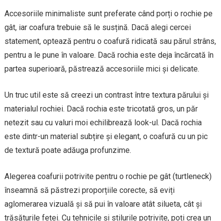
Accesoriile minimaliste sunt preferate când porți o rochie pe
gât, iar coafura trebuie să le susțină. Dacă alegi cercei
statement, optează pentru o coafură ridicată sau părul strâns,
pentru a le pune în valoare. Dacă rochia este deja încărcată în
partea superioară, păstrează accesoriile mici și delicate.
Un truc util este să creezi un contrast între textura părului și
materialul rochiei. Dacă rochia este tricotată gros, un păr
netezit sau cu valuri moi echilibrează look-ul. Dacă rochia
este dintr-un material subțire și elegant, o coafură cu un pic
de textură poate adăuga profunzime.
Alegerea coafurii potrivite pentru o rochie pe gât (turtleneck)
înseamnă să păstrezi proporțiile corecte, să eviți
aglomerarea vizuală și să pui în valoare atât silueta, cât și
trăsăturile feței. Cu tehnicile și stilurile potrivite, poți crea un