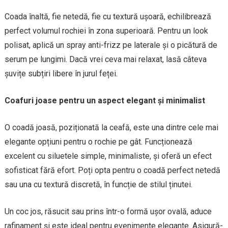
Coada înaltă, fie netedă, fie cu textură ușoară, echilibrează
perfect volumul rochiei în zona superioară. Pentru un look
polisat, aplică un spray anti-frizz pe laterale și o picătură de
serum pe lungimi. Dacă vrei ceva mai relaxat, lasă câteva
șuvițe subțiri libere în jurul feței.
Coafuri joase pentru un aspect elegant și minimalist
O coadă joasă, poziționată la ceafă, este una dintre cele mai
elegante opțiuni pentru o rochie pe gât. Funcționează
excelent cu siluetele simple, minimaliste, și oferă un efect
sofisticat fără efort. Poți opta pentru o coadă perfect netedă
sau una cu textură discretă, în funcție de stilul ținutei.
Un coc jos, răsucit sau prins într-o formă ușor ovală, aduce
rafinament și este ideal pentru evenimente elegante. Asigură-