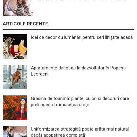
ARTICOLE RECENTE
Idei de decor cu lumânări pentru seri liniștite acasă
Apartamente direct de la dezvoltator în Popești-
Leordeni
Grădina de toamnă: plante, culori și decoruri care
prelungesc frumusețea curții
Uniformizarea strategică poate arăta mai natural
decât acoperirea completă