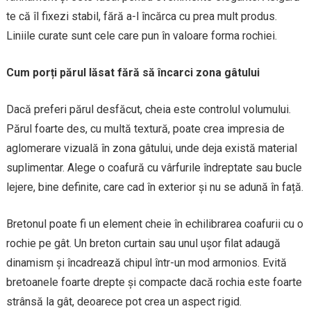
te că îl fixezi stabil, fără a-l încărca cu prea mult produs.
Liniile curate sunt cele care pun în valoare forma rochiei.
Cum porți părul lăsat fără să încarci zona gâtului
Dacă preferi părul desfăcut, cheia este controlul volumului.
Părul foarte des, cu multă textură, poate crea impresia de
aglomerare vizuală în zona gâtului, unde deja există material
suplimentar. Alege o coafură cu vârfurile îndreptate sau bucle
lejere, bine definite, care cad în exterior și nu se adună în față.
Bretonul poate fi un element cheie în echilibrarea coafurii cu o
rochie pe gât. Un breton curtain sau unul ușor filat adaugă
dinamism și încadrează chipul într-un mod armonios. Evită
bretoanele foarte drepte și compacte dacă rochia este foarte
strânsă la gât, deoarece pot crea un aspect rigid.