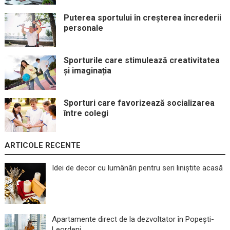
Puterea sportului în creșterea încrederii
personale
Sporturile care stimulează creativitatea
și imaginația
Sporturi care favorizează socializarea
între colegi
ARTICOLE RECENTE
Idei de decor cu lumânări pentru seri liniștite acasă
Apartamente direct de la dezvoltator în Popești-
Leordeni