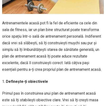
Antrenamentele acasă pot fi la fel de eficiente ca cele din
sala de fitness, iar un plan bine structurat poate transforma
orice spațiu într-o sală de antrenament personală. Indiferent
dacă vrei să slăbești, să îți construiești mușchi sau pur și
simplu să îți îmbunătățești starea de sănătate generală, un
plan de antrenament acasă îți poate aduce rezultate
excelente, dacă îl construiești corect. Iată câțiva pași
esențiali pentru a-ți crea propriul plan de antrenament acasă.
Definește-ți obiectivele
Primul pas în construirea unui plan de antrenament acasă
este să îți stabilești obiective clare. Vrei să îți crești masa