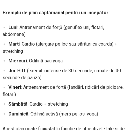
Exemplu de plan săptămânal pentru un începător:
Luni
: Antrenament de forță (genuflexiuni, flotări,
abdomene)
Marți
: Cardio (alergare pe loc sau sărituri cu coarda) +
stretching
Miercuri
: Odihnă sau yoga
Joi
: HIIT (exerciții intense de 30 secunde, urmate de 30
secunde de pauză)
Vineri
: Antrenament de forță (fandări, ridicări de picioare,
flotări)
Sâmbătă
: Cardio + stretching
Duminică
: Odihnă activă (mers pe jos, yoga)
Acest plan poate fi ajustat în funcție de obiectivele tale și de