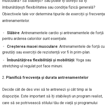
musculară? Să slăbești? Sau poate îți dorești să îți
îmbunătățești flexibilitatea sau condiția fizică generală?
Obiectivele tale vor determina tipurile de exerciții și frecvența
antrenamentelor.
Slăbire
: Antrenamentele cardio și antrenamentele de forță
pentru arderea caloriilor sunt esențiale.
Creșterea masei musculare
: Antrenamentele de forță cu
greutăți sau exerciții de rezistență vor fi în prim-plan.
Îmbunătățirea flexibilității și mobilității
: Yoga sau
stretching-ul regulat pot face minuni.
Planifică frecvența și durata antrenamentelor
Decide cât de des vrei să te antrenezi și cât timp ai la
dispoziție. Este important să îți stabilești un program realist,
care să se potrivească stilului tău de viață și programului