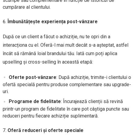
scumpe sau complementare în funcție de istoricul de
cumpărare al clientului.
Îmbunătățește experiența post-vânzare
După ce un client a făcut o achiziție, nu te opri din a
interacționa cu el. Oferă-l mai mult decât s-a așteptat, astfel
încât să rămână loial brandului tău. Iată cum poți aplica
upselling și cross-selling în această etapă:
Oferte post-vânzare
: După achiziție, trimite-i clientului o
ofertă specială pentru produse complementare sau upgrade-
uri.
Programe de fidelitate
: Încurajează clienții să revină
printr-un program de fidelitate în care pot câștiga puncte sau
reduceri pentru fiecare achiziție suplimentară.
Oferă reduceri și oferte speciale