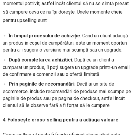
momentul potrivit, astfel încât clientul să nu se simtă presat
să cumpere ceva ce nu își dorește. Unele momente cheie
pentru upselling sunt:
În timpul procesului de achiziție
: Când un client adaugă
un produs în coșul de cumpărături, este un moment oportun
pentru a-i sugera o versiune mai scumpă sau un upgrade.
După completarea achiziției
: După ce un client a
cumpărat un produs, îi poți sugera un upgrade printr-un email
de confirmare a comenzii sau o ofertă limitată.
Prin paginile de recomandări
: Dacă ai un site de
ecommerce, include recomandări de produse mai scumpe pe
paginile de produs sau pe pagina de checkout, astfel încât
clientul să le observe fără a fi forțat să le cumpere.
Folosește cross-selling pentru a adăuga valoare
Cross-selling-ul poate fi foarte eficient atunci când este