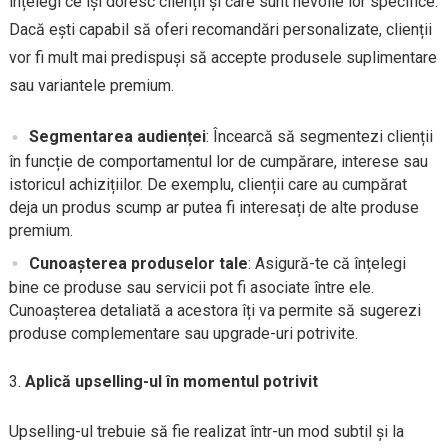
înțelegi ce își doresc clienții și care sunt nevoile lor specifice.
Dacă ești capabil să oferi recomandări personalizate, clienții
vor fi mult mai predispuși să accepte produsele suplimentare
sau variantele premium.
Segmentarea audienței
: Încearcă să segmentezi clienții
în funcție de comportamentul lor de cumpărare, interese sau
istoricul achizițiilor. De exemplu, clienții care au cumpărat
deja un produs scump ar putea fi interesați de alte produse
premium.
Cunoașterea produselor tale
: Asigură-te că înțelegi
bine ce produse sau servicii pot fi asociate între ele.
Cunoașterea detaliată a acestora îți va permite să sugerezi
produse complementare sau upgrade-uri potrivite.
Aplică upselling-ul în momentul potrivit
Upselling-ul trebuie să fie realizat într-un mod subtil și la