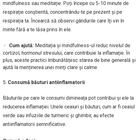
mindfulness sau meditație. Poți începe cu 5-10 minute de
respirație conștientă, concentrându-te pe prezent și pe
respirația ta. Încearcă să observi gândurile care îți vin în
minte fără a te lăsa prins în ele.
Cum ajută:
Meditația și mindfulness-ul reduc nivelul de
cortizol, hormonul stresului, care contribuie la inflamație. În
plus, aceste practici îmbunătățesc starea de bine generală și
ajută la menținerea unei minți clare și calme.
Consumă băuturi antiinflamatorii
Băuturile pe care le consumi dimineața pot contribui și ele la
reducerea inflamației. Unele ceaiuri și băuturi, cum ar fi ceaiul
verde sau infuziile de turmeric și ghimbir, au efecte
antiinflamatorii semnificative.