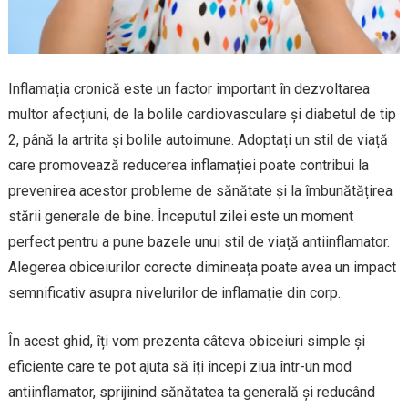
Inflamația cronică este un factor important în dezvoltarea
multor afecțiuni, de la bolile cardiovasculare și diabetul de tip
2, până la artrita și bolile autoimune. Adoptați un stil de viață
care promovează reducerea inflamației poate contribui la
prevenirea acestor probleme de sănătate și la îmbunătățirea
stării generale de bine. Începutul zilei este un moment
perfect pentru a pune bazele unui stil de viață antiinflamator.
Alegerea obiceiurilor corecte dimineața poate avea un impact
semnificativ asupra nivelurilor de inflamație din corp.
În acest ghid, îți vom prezenta câteva obiceiuri simple și
eficiente care te pot ajuta să îți începi ziua într-un mod
antiinflamator, sprijinind sănătatea ta generală și reducând