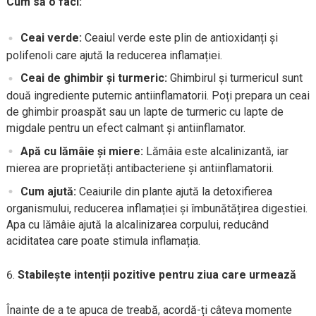
Cum să o faci:
Ceai verde:
Ceaiul verde este plin de antioxidanți și
polifenoli care ajută la reducerea inflamației.
Ceai de ghimbir și turmeric:
Ghimbirul și turmericul sunt
două ingrediente puternic antiinflamatorii. Poți prepara un ceai
de ghimbir proaspăt sau un lapte de turmeric cu lapte de
migdale pentru un efect calmant și antiinflamator.
Apă cu lămâie și miere:
Lămâia este alcalinizantă, iar
mierea are proprietăți antibacteriene și antiinflamatorii.
Cum ajută:
Ceaiurile din plante ajută la detoxifierea
organismului, reducerea inflamației și îmbunătățirea digestiei.
Apa cu lămâie ajută la alcalinizarea corpului, reducând
aciditatea care poate stimula inflamația.
Stabilește intenții pozitive pentru ziua care urmează
Înainte de a te apuca de treabă, acordă-ți câteva momente