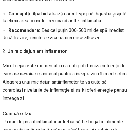
Cum ajută:
Apa hidratează corpul, sprijină digestia și ajută
la eliminarea toxinelor, reducând astfel inflamația.
Recomandare:
Bea cel puțin 300-500 ml de apă imediat
după trezire, înainte de a consuma orice altceva.
Un mic dejun antiinflamator
Micul dejun este momentul în care îți poți furniza nutrienții de
care are nevoie organismul pentru a începe ziua în mod optim.
Alegerea unui mic dejun antiinflamator te va ajuta să
controlezi nivelurile de inflamație și să îți oferi energie pentru
întreaga zi.
Cum să o faci:
Un mic dejun antiinflamator ar trebui să fie bogat în alimente
care conțin antioxidanți, grăsimi sănătoase și proteine de