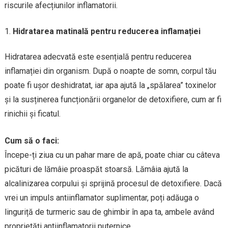
riscurile afecțiunilor inflamatorii.
Hidratarea matinală pentru reducerea inflamației
Hidratarea adecvată este esențială pentru reducerea
inflamației din organism. După o noapte de somn, corpul tău
poate fi ușor deshidratat, iar apa ajută la „spălarea” toxinelor
și la susținerea funcționării organelor de detoxifiere, cum ar fi
rinichii și ficatul.
Cum să o faci:
Începe-ți ziua cu un pahar mare de apă, poate chiar cu câteva
picături de lămâie proaspăt stoarsă. Lămâia ajută la
alcalinizarea corpului și sprijină procesul de detoxifiere. Dacă
vrei un impuls antiinflamator suplimentar, poți adăuga o
linguriță de turmeric sau de ghimbir în apa ta, ambele având
proprietăți antiinflamatorii puternice.