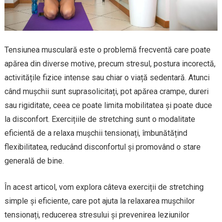
Tensiunea musculară este o problemă frecventă care poate
apărea din diverse motive, precum stresul, postura incorectă,
activitățile fizice intense sau chiar o viață sedentară. Atunci
când mușchii sunt suprasolicitați, pot apărea crampe, dureri
sau rigiditate, ceea ce poate limita mobilitatea și poate duce
la disconfort. Exercițiile de stretching sunt o modalitate
eficientă de a relaxa mușchii tensionați, îmbunătățind
flexibilitatea, reducând disconfortul și promovând o stare
generală de bine.
În acest articol, vom explora câteva exerciții de stretching
simple și eficiente, care pot ajuta la relaxarea mușchilor
tensionați, reducerea stresului și prevenirea leziunilor