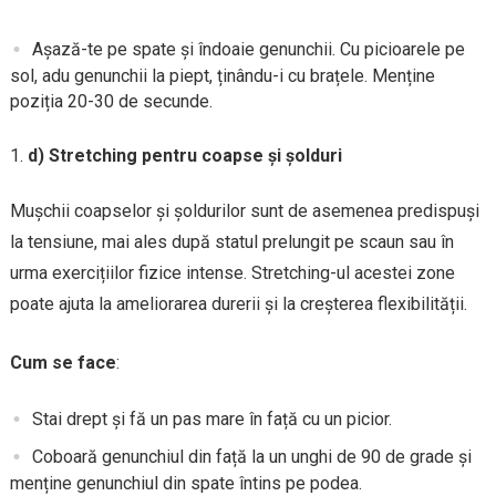
Așază-te pe spate și îndoaie genunchii. Cu picioarele pe
sol, adu genunchii la piept, ținându-i cu brațele. Menține
poziția 20-30 de secunde.
d) Stretching pentru coapse și șolduri
Mușchii coapselor și șoldurilor sunt de asemenea predispuși
la tensiune, mai ales după statul prelungit pe scaun sau în
urma exercițiilor fizice intense. Stretching-ul acestei zone
poate ajuta la ameliorarea durerii și la creșterea flexibilității.
Cum se face
:
Stai drept și fă un pas mare în față cu un picior.
Coboară genunchiul din față la un unghi de 90 de grade și
menține genunchiul din spate întins pe podea.