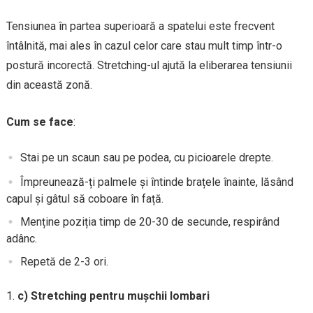
Tensiunea în partea superioară a spatelui este frecvent
întâlnită, mai ales în cazul celor care stau mult timp într-o
postură incorectă. Stretching-ul ajută la eliberarea tensiunii
din această zonă.
Cum se face
:
Stai pe un scaun sau pe podea, cu picioarele drepte.
Împreunează-ți palmele și întinde brațele înainte, lăsând
capul și gâtul să coboare în față.
Menține poziția timp de 20-30 de secunde, respirând
adânc.
Repetă de 2-3 ori.
c) Stretching pentru mușchii lombari