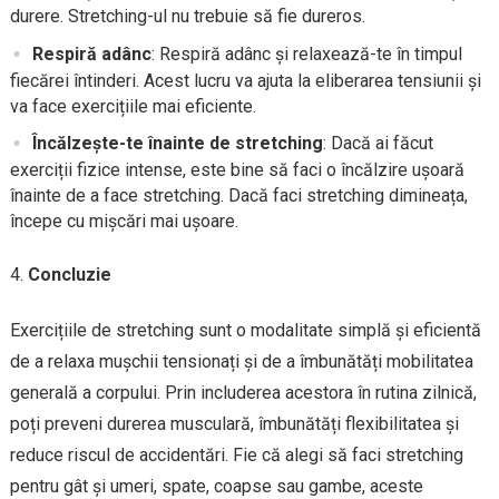
durere. Stretching-ul nu trebuie să fie dureros.
Respiră adânc
: Respiră adânc și relaxează-te în timpul
fiecărei întinderi. Acest lucru va ajuta la eliberarea tensiunii și
va face exercițiile mai eficiente.
Încălzește-te înainte de stretching
: Dacă ai făcut
exerciții fizice intense, este bine să faci o încălzire ușoară
înainte de a face stretching. Dacă faci stretching dimineața,
începe cu mișcări mai ușoare.
Concluzie
Exercițiile de stretching sunt o modalitate simplă și eficientă
de a relaxa mușchii tensionați și de a îmbunătăți mobilitatea
generală a corpului. Prin includerea acestora în rutina zilnică,
poți preveni durerea musculară, îmbunătăți flexibilitatea și
reduce riscul de accidentări. Fie că alegi să faci stretching
pentru gât și umeri, spate, coapse sau gambe, aceste