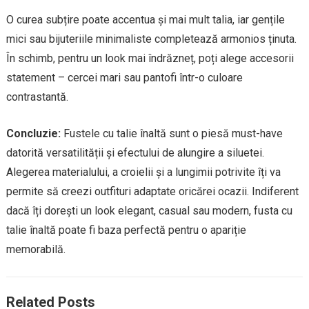
O curea subțire poate accentua și mai mult talia, iar gențile
mici sau bijuteriile minimaliste completează armonios ținuta.
În schimb, pentru un look mai îndrăzneț, poți alege accesorii
statement – cercei mari sau pantofi într-o culoare
contrastantă.
Concluzie:
Fustele cu talie înaltă sunt o piesă must-have
datorită versatilității și efectului de alungire a siluetei.
Alegerea materialului, a croielii și a lungimii potrivite îți va
permite să creezi outfituri adaptate oricărei ocazii. Indiferent
dacă îți dorești un look elegant, casual sau modern, fusta cu
talie înaltă poate fi baza perfectă pentru o apariție
memorabilă.
Related Posts