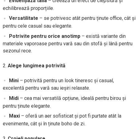
Evidențiază talia
– creează un efect de clepsidră și
echilibrează proporțiile.
Versatilitate
– se potrivesc atât pentru ținute office, cât și
pentru cele casual sau elegante.
Potrivite pentru orice anotimp
– există variante din
materiale vaporoase pentru vară sau din stofă și lână pentru
sezonul rece.
Alege lungimea potrivită
Mini
– potrivită pentru un look tineresc și casual,
excelentă pentru vară sau ieșiri relaxate.
Midi
– cea mai versatilă opțiune, ideală pentru birou și
pentru ținute elegante.
Maxi
– oferă un aer sofisticat și pot fi purtate atât la
evenimente, cât și în ținute boho de zi.
Croieli populare