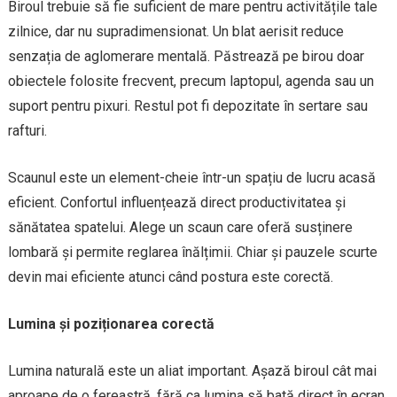
Biroul trebuie să fie suficient de mare pentru activitățile tale
zilnice, dar nu supradimensionat. Un blat aerisit reduce
senzația de aglomerare mentală. Păstrează pe birou doar
obiectele folosite frecvent, precum laptopul, agenda sau un
suport pentru pixuri. Restul pot fi depozitate în sertare sau
rafturi.
Scaunul este un element-cheie într-un spațiu de lucru acasă
eficient. Confortul influențează direct productivitatea și
sănătatea spatelui. Alege un scaun care oferă susținere
lombară și permite reglarea înălțimii. Chiar și pauzele scurte
devin mai eficiente atunci când postura este corectă.
Lumina și poziționarea corectă
Lumina naturală este un aliat important. Așază biroul cât mai
aproape de o fereastră, fără ca lumina să bată direct în ecran.