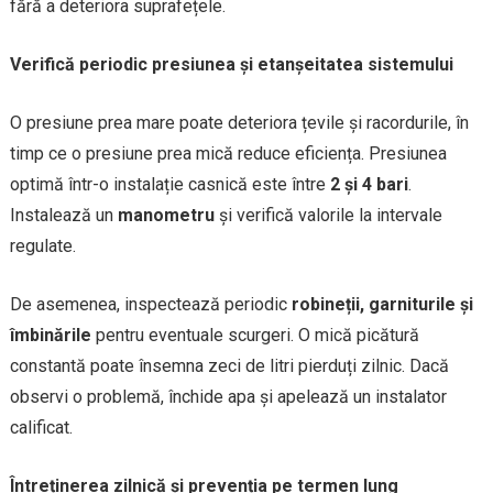
fără a deteriora suprafețele.
Verifică periodic presiunea și etanșeitatea sistemului
O presiune prea mare poate deteriora țevile și racordurile, în
timp ce o presiune prea mică reduce eficiența. Presiunea
optimă într-o instalație casnică este între
2 și 4 bari
.
Instalează un
manometru
și verifică valorile la intervale
regulate.
De asemenea, inspectează periodic
robineții, garniturile și
îmbinările
pentru eventuale scurgeri. O mică picătură
constantă poate însemna zeci de litri pierduți zilnic. Dacă
observi o problemă, închide apa și apelează un instalator
calificat.
Întreținerea zilnică și prevenția pe termen lung