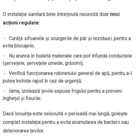
O instalație sanitară bine întreținută necesită doar
mici
acțiuni regulate
:
Curăță sifoanele și scurgerile de păr și reziduuri, pentru a
evita blocajele;
Nu arunca în toaletă materiale care pot înfunda conductele
(șervețele, șervețele umede, grăsimi);
Verifică funcționarea robinetului general de apă, pentru a-l
putea închide rapid în caz de urgență;
Iarna, izolează țevile expuse frigului pentru a preveni
înghețul și fisurile.
Dacă locuința este nelocuită o perioadă mai lungă, golește
complet instalația pentru a evita acumularea de bacterii sau
deteriorarea țevilor.