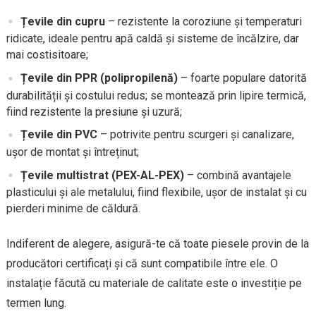
Țevile din cupru
– rezistente la coroziune și temperaturi
ridicate, ideale pentru apă caldă și sisteme de încălzire, dar
mai costisitoare;
Țevile din PPR (polipropilenă)
– foarte populare datorită
durabilității și costului redus; se montează prin lipire termică,
fiind rezistente la presiune și uzură;
Țevile din PVC
– potrivite pentru scurgeri și canalizare,
ușor de montat și întreținut;
Țevile multistrat (PEX-AL-PEX)
– combină avantajele
plasticului și ale metalului, fiind flexibile, ușor de instalat și cu
pierderi minime de căldură.
Indiferent de alegere, asigură-te că toate piesele provin de la
producători certificați și că sunt compatibile între ele. O
instalație făcută cu materiale de calitate este o investiție pe
termen lung.