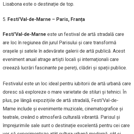
Lisabona este o destinație de top.
Festi’Val-de-Marne – Paris, Franța
Festi’Val-de-Marne
este un festival de artă stradală care
are loc în regiunea din jurul Parisului și care transformă
orașele și satele în adevărate galerii de artă publică. Acest
eveniment anual atrage artiști locali și internaționali care
creează lucrări fascinante pe pereți, clădiri și spații publice.
Festivalul este un loc ideal pentru iubitorii de artă urbană care
doresc să exploreze o mare varietate de stiluri și tehnici. În
plus, pe lângă expozițiile de artă stradală, Festi’Val-de-
Marne include și evenimente muzicale, cinematografice și
teatrale, creând o atmosferă culturală vibrantă. Parisul și
împrejurimile sale sunt o destinație excelentă pentru cei care
vor să experimenteze atât cultura urbană modernă, cât și