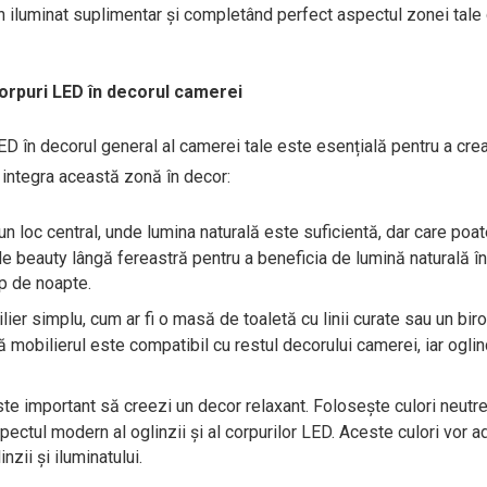
 un iluminat suplimentar și completând perfect aspectul zonei tale
corpuri LED în decorul camerei
ED în decorul general al camerei tale este esențială pentru a cre
a integra această zonă în decor:
n loc central, unde lumina naturală este suficientă, dar care poate
de beauty lângă fereastră pentru a beneficia de lumină naturală în
mp de noapte.
er simplu, cum ar fi o masă de toaletă cu linii curate sau un bir
 mobilierul este compatibil cu restul decorului camerei, iar oglin
te important să creezi un decor relaxant. Folosește culori neutre
spectul modern al oglinzii și al corpurilor LED. Aceste culori vor 
zii și iluminatului.