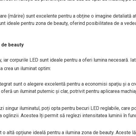
care (mărire) sunt excelente pentru a obține o imagine detaliată a
sunt ideale pentru zona de beauty, oferind posibilitatea de a vedea
i de beauty
, iar corpurile LED sunt ideale pentru a oferi lumina necesară. Ia
 a crea un iluminat optim:
tegrat sunt o alegere excelentă pentru a economisi spațiu și a cr
eră un iluminat puternic și clar, potrivit pentru aplicarea machia
i singur iluminatul, poți opta pentru becuri LED reglabile, care po
linzii. Acestea îți permit să reglezi intensitatea luminii în fun
o altă opțiune ideală pentru a ilumina zona de beauty. Aceste l