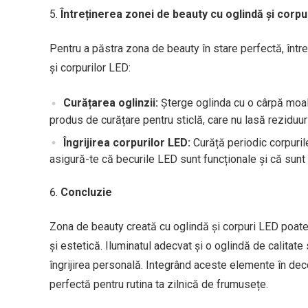
Întreținerea zonei de beauty cu oglindă și corpu
Pentru a păstra zona de beauty în stare perfectă, întreț
și corpurilor LED:
Curățarea oglinzii:
Șterge oglinda cu o cârpă moal
produs de curățare pentru sticlă, care nu lasă reziduuri
Îngrijirea corpurilor LED:
Curăță periodic corpuril
asigură-te că becurile LED sunt funcționale și că sunt 
Concluzie
Zona de beauty creată cu oglindă și corpuri LED poate d
și estetică. Iluminatul adecvat și o oglindă de calitate
îngrijirea personală. Integrând aceste elemente în dec
perfectă pentru rutina ta zilnică de frumusețe.