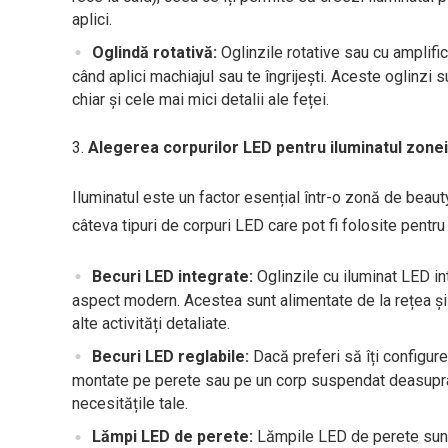
aplici.
Oglindă rotativă:
Oglinzile rotative sau cu amplifi
când aplici machiajul sau te îngrijești. Aceste oglinzi 
chiar și cele mai mici detalii ale feței.
Alegerea corpurilor LED pentru iluminatul zone
Iluminatul este un factor esențial într-o zonă de beauty
câteva tipuri de corpuri LED care pot fi folosite pentru
Becuri LED integrate:
Oglinzile cu iluminat LED in
aspect modern. Acestea sunt alimentate de la rețea și of
alte activități detaliate.
Becuri LED reglabile:
Dacă preferi să îți configurez
montate pe perete sau pe un corp suspendat deasupra og
necesitățile tale.
Lămpi LED de perete:
Lămpile LED de perete sunt 