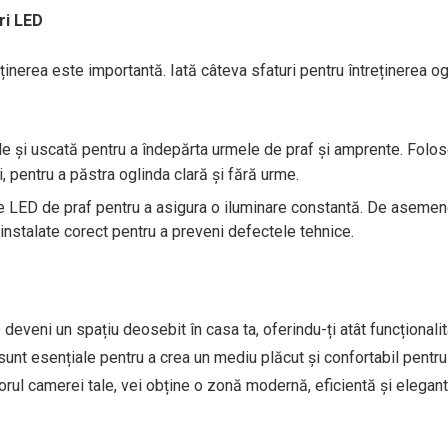
ri LED
inerea este importantă. Iată câteva sfaturi pentru întreținerea og
e și uscată pentru a îndepărta urmele de praf și amprente. Folo
, pentru a păstra oglinda clară și fără urme.
e LED de praf pentru a asigura o iluminare constantă. De asemen
instalate corect pentru a preveni defectele tehnice.
eveni un spațiu deosebit în casa ta, oferindu-ți atât funcționalit
 sunt esențiale pentru a crea un mediu plăcut și confortabil pentru
orul camerei tale, vei obține o zonă modernă, eficientă și elegant