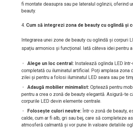
fi montate deasupra sau pe lateralul oglinzii, oferind
beauty.
Cum să integrezi zona de beauty cu oglindă și 
Integrarea unei zone de beauty cu oglindă și corpuri L
spațiu armonios și funcțional. Iată câteva idei pentru 
Alege un loc central:
Instalează oglinda LED într-u
completată cu iluminatul artificial. Poți amplasa zona 
zilei și pentru a folosi iluminatul LED seara sau pe ti
Adaugă mobilier minimalist:
Optează pentru mobili
pentru a crea o zonă de beauty elegantă. Asigură-te că
corpurile LED devin elemente centrale.
Folosește culori neutre:
Într-o zonă de beauty, es
calde, cum ar fi alb, gri sau bej, care să completeze a
atmosferă calmantă și vor pune în valoare detaliile oglin