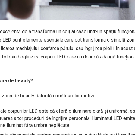
celentă de a transforma un colț al casei într-un spațiu funcționa
urile LED sunt elemente esențiale care pot transforma o simplă zo
licarea machiajului, coafarea părului sau îngrijirea pielii. În acest a
olosind oglinzi și corpuri LED, care nu doar că adaugă funcțional
zona de beauty?
r-o zonă de beauty datorită următoarelor motive:
 ale corpurilor LED este că oferă o iluminare clară și uniformă, e
tuarea altor proceduri de îngrijire personală. Iluminatul LED emit
bine iluminat fără umbre neplăcute.