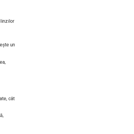
linzilor
sește un
ea,
ate, cât
ă,