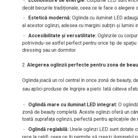
Economisire de energie:
Corpurile LED sunt efici
decât becurile tradiționale, ceea ce le face o alegere
Estetică modernă:
Oglinda cu iluminat LED adaugă
al acestor oglinzi, adesea cu margini subțiri și lumini 
Accesibilitate și versatilitate:
Oglinzile cu corpuri
potrivindu-se astfel perfect pentru orice tip de spațiu 
dressing sau un dormitor.
Alegerea oglinzii perfecte pentru zona de beau
Oglinda joacă un rol central în orice zonă de beauty, de
sau aplici produse de îngrijire a pielii. Iată câteva sfa
Oglindă mare cu iluminat LED integrat:
O oglindă
zonă de beauty completă. Aceste oglinzi oferă un câmp 
toată suprafața oglinzii, perfectă pentru aplicațiile de 
Oglindă reglabilă:
Unele oglinzi LED sunt dotate cu f
rece la cald), ceea ce îți permite să creezi iluminatul p