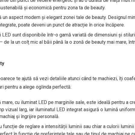
ente din punct de vedere energetic și au o durată de viață mult m
 sustenabilă și economică pentru zona ta de beauty.
 un aspect modern și elegant zonei tale de beauty. Designul min
integrate, poate deveni un punct de atracție în orice încăpere.
 LED sunt disponibile într-o gamă variată de dimensiuni și stiluri
– de la un colț mic al băii până la o zonă de beauty mai mare, înt
ty
oarece te ajută să vezi detaliile atunci când te machiezi, îți coaf
turi pentru a alege oglinda perfectă:
 mare, cu iluminat LED pe marginile sale, este ideală pentru a cr
vizual larg, iar iluminatul LED integrat asigură o lumină unifor
machiaj și îngrijire personală.
uncție de reglare a intensității luminii sau chiar a culorii luminii
erfect în funcție de preferințele tale sau de tipul de machiaj pe ca