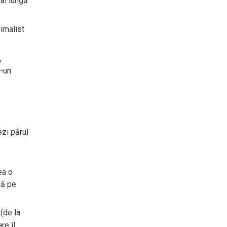
ai lungă
imalist
,
r-un
ezi părul
ea o
mă pe
 (de la
re îl