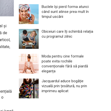
Buclele își pierd forma atunci
când sunt atinse prea mult în
timpul uscării
l și
Obiceiuri care îți schimbă relația
nă de
cu programul zilnic
rticol,
itate,
Moda pentru cine formale
poate evita rochiile
convenționale fără să piardă
eleganța
Jacquardul aduce bogăție
vizuală prin țesătură, nu prin
imprimeu aplicat
sențială
e o