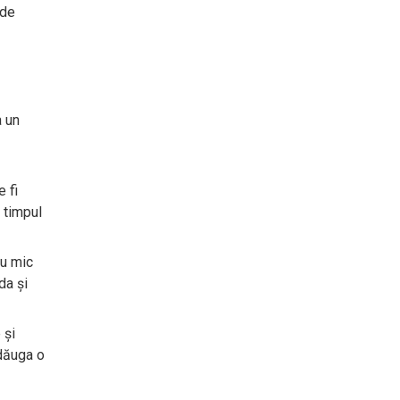
 de
a un
 fi
 timpul
ou mic
da și
 și
adăuga o