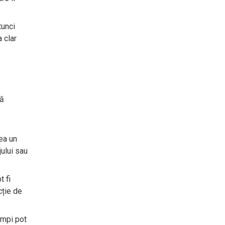
tunci
 clar
tă
ea un
jului sau
t fi
cție de
ămpi pot