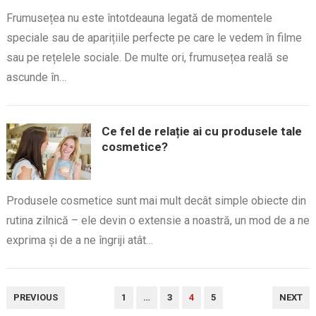
Frumusețea nu este întotdeauna legată de momentele
speciale sau de aparițiile perfecte pe care le vedem în filme
sau pe rețelele sociale. De multe ori, frumusețea reală se
ascunde în…
Ce fel de relație ai cu produsele tale
cosmetice?
Produsele cosmetice sunt mai mult decât simple obiecte din
rutina zilnică – ele devin o extensie a noastră, un mod de a ne
exprima și de a ne îngriji atât…
PAGINAȚIE
PREVIOUS
1
…
3
4
5
NEXT
ARTICOLE