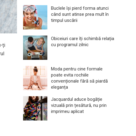
Buclele își pierd forma atunci
când sunt atinse prea mult în
timpul uscării
Obiceiuri care îți schimbă relația
cu programul zilnic
-ți
rul
Moda pentru cine formale
poate evita rochiile
convenționale fără să piardă
eleganța
Jacquardul aduce bogăție
vizuală prin țesătură, nu prin
imprimeu aplicat