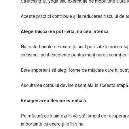
Stretching-ul, yoga sau exercițiile de mobilitate ajută la 
Aceste practici contribuie și la reducerea riscului de a
Alege mișcarea potrivită, nu cea intensă
Nu toate tipurile de exerciții sunt potrivite în orice et
ciclismul, sunt excelente pentru menținerea condiției fiz
Este important să alegi forme de mișcare care îți susți
Ascultarea corpului devine esențială în această etapă.
Recuperarea devine esențială
Pe măsură ce înaintezi în vârstă, timpul de recuperare
importante ca exercițiile în sine.