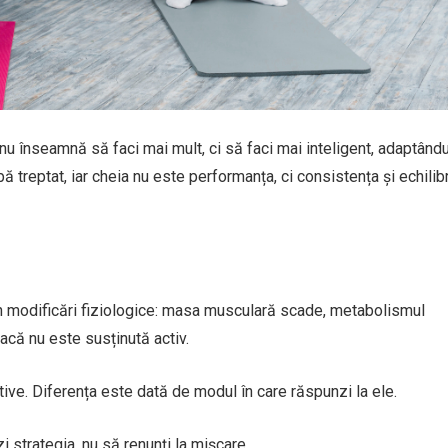
nu înseamnă să faci mai mult, ci să faci mai inteligent, adaptându
bă treptat, iar cheia nu este performanța, ci consistența și echilib
in modificări fiziologice: masa musculară scade, metabolismul
dacă nu este susținută activ.
tive. Diferența este dată de modul în care răspunzi la ele.
i strategia, nu să renunți la mișcare.