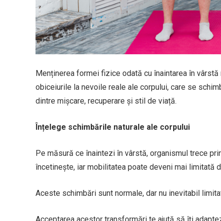
Menținerea formei fizice odată cu înaintarea în vârstă 
obiceiurile la nevoile reale ale corpului, care se schim
dintre mișcare, recuperare și stil de viață.
Înțelege schimbările naturale ale corpului
Pe măsură ce înaintezi în vârstă, organismul trece pr
încetinește, iar mobilitatea poate deveni mai limitată 
Aceste schimbări sunt normale, dar nu inevitabil limita
Acceptarea acestor transformări te ajută să îți adaptez