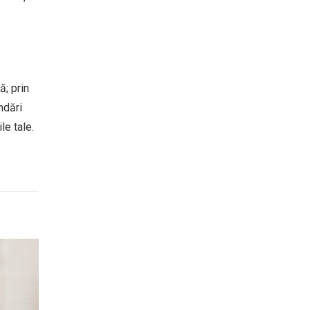
ă; prin
ndări
le tale.