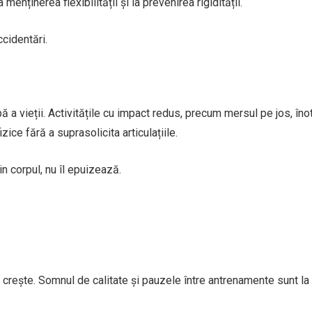
menținerea flexibilității și la prevenirea rigidității.
ccidentări.
apă a vieții. Activitățile cu impact redus, precum mersul pe jos, îno
ice fără a suprasolicita articulațiile.
n corpul, nu îl epuizează.
 crește. Somnul de calitate și pauzele între antrenamente sunt la 