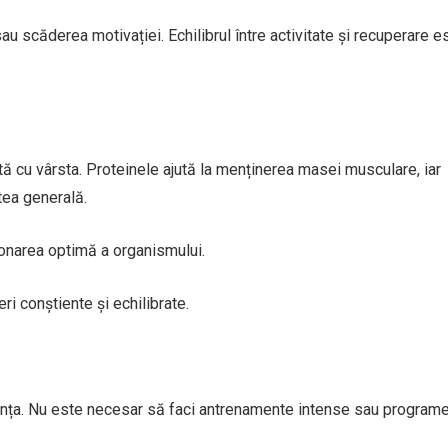
u scăderea motivației. Echilibrul între activitate și recuperare e
tă cu vârsta. Proteinele ajută la menținerea masei musculare, iar
tea generală.
onarea optimă a organismului.
ri conștiente și echilibrate.
tența. Nu este necesar să faci antrenamente intense sau program