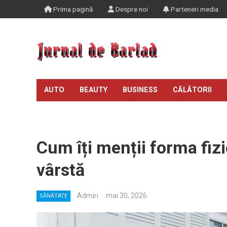
Prima pagină
Despre noi
Parteneri media
AUTO
BEAUTY
BUSINESS
CĂLĂTORII
TIMP LIBER
Cum îți menții forma fiz
vârstă
Admin
·
mai 30, 2026
SĂNĂTATE