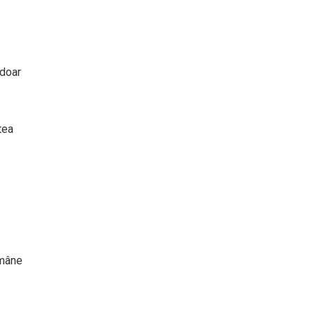
 doar
tea
ămâne