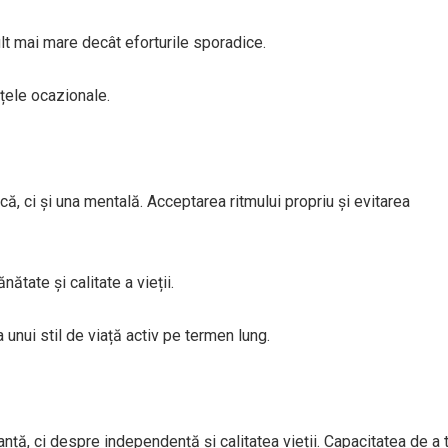
lt mai mare decât eforturile sporadice.
țele ocazionale.
ă, ci și una mentală. Acceptarea ritmului propriu și evitarea
tate și calitate a vieții.
nui stil de viață activ pe termen lung.
ță, ci despre independență și calitatea vieții. Capacitatea de a 