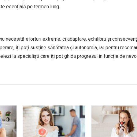
este esențială pe termen lung.
nu necesită eforturi extreme, ci adaptare, echilibru și consecvenț
uperare, îți poți susține sănătatea și autonomia, iar pentru recoma
lezi la specialiști care îți pot ghida progresul în funcție de nevoi