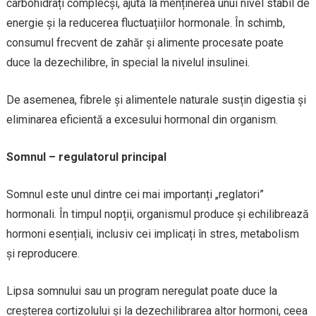
carbohidrați complecși, ajută la menținerea unui nivel stabil de
energie și la reducerea fluctuațiilor hormonale. În schimb,
consumul frecvent de zahăr și alimente procesate poate
duce la dezechilibre, în special la nivelul insulinei.
De asemenea, fibrele și alimentele naturale susțin digestia și
eliminarea eficientă a excesului hormonal din organism.
Somnul – regulatorul principal
Somnul este unul dintre cei mai importanți „reglatori”
hormonali. În timpul nopții, organismul produce și echilibrează
hormoni esențiali, inclusiv cei implicați în stres, metabolism
și reproducere.
Lipsa somnului sau un program neregulat poate duce la
creșterea cortizolului și la dezechilibrarea altor hormoni, ceea