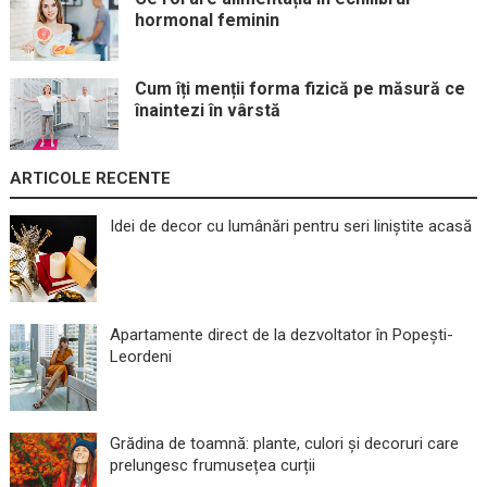
hormonal feminin
Cum îți menții forma fizică pe măsură ce
înaintezi în vârstă
ARTICOLE RECENTE
Idei de decor cu lumânări pentru seri liniștite acasă
Apartamente direct de la dezvoltator în Popești-
Leordeni
Grădina de toamnă: plante, culori și decoruri care
prelungesc frumusețea curții