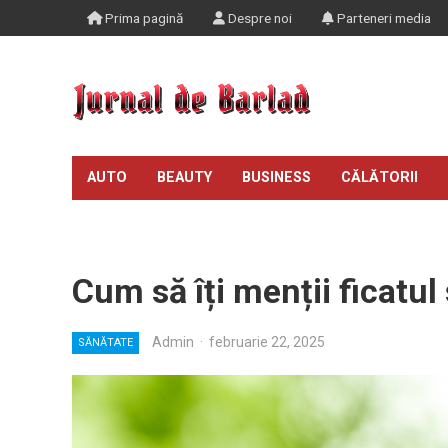
Prima pagină
Despre noi
Parteneri media
AUTO
BEAUTY
BUSINESS
CĂLĂTORII
TIMP LIBER
Cum să îți menții ficatul
Admin
·
februarie 22, 2025
SĂNĂTATE