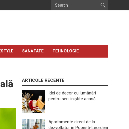
ESTYLE
SĂNĂTATE
TEHNOLOGIE
ARTICOLE RECENTE
rală
Idei de decor cu lumânări
pentru seri liniștite acasă
Apartamente direct de la
dezvoltator în Popești-Leordeni