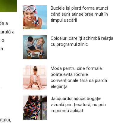
Buclele își pierd forma atunci
când sunt atinse prea mult în
timpul uscării
de a
turală a
Obiceiuri care îți schimbă relația
e o
cu programul zilnic
ea
Moda pentru cine formale
poate evita rochiile
convenționale fără să piardă
eleganța
.
Jacquardul aduce bogăție
vizuală prin țesătură, nu prin
imprimeu aplicat
tului,