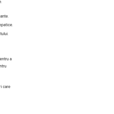
e.
iante.
epatice.
tului.
entru a
ntru
ri care