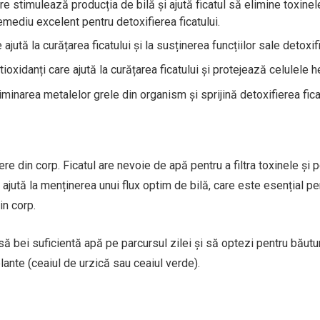
e stimulează producția de bilă și ajută ficatul să elimine toxinel
ediu excelent pentru detoxifierea ficatului.
ajută la curățarea ficatului și la susținerea funcțiilor sale detoxif
ioxidanți care ajută la curățarea ficatului și protejează celulele h
liminarea metalelor grele din organism și sprijină detoxifierea fica
e din corp. Ficatul are nevoie de apă pentru a filtra toxinele și p
 ajută la menținerea unui flux optim de bilă, care este esențial pe
in corp.
să bei suficientă apă pe parcursul zilei și să optezi pentru băutu
plante (ceaiul de urzică sau ceaiul verde).