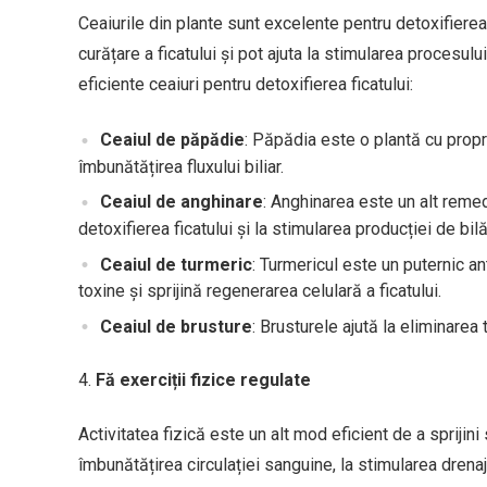
Ceaiurile din plante sunt excelente pentru detoxifierea f
curățare a ficatului și pot ajuta la stimularea procesul
eficiente ceaiuri pentru detoxifierea ficatului:
Ceaiul de păpădie
: Păpădia este o plantă cu propri
îmbunătățirea fluxului biliar.
Ceaiul de anghinare
: Anghinarea este un alt remedi
detoxifierea ficatului și la stimularea producției de bilă
Ceaiul de turmeric
: Turmericul este un puternic an
toxine și sprijină regenerarea celulară a ficatului.
Ceaiul de brusture
: Brusturele ajută la eliminarea 
Fă exerciții fizice regulate
Activitatea fizică este un alt mod eficient de a sprijini 
îmbunătățirea circulației sanguine, la stimularea drenaj