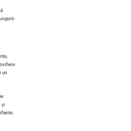
ză
Asigură-
nte,
oxifiere
i un
ie
 și
ifiante,