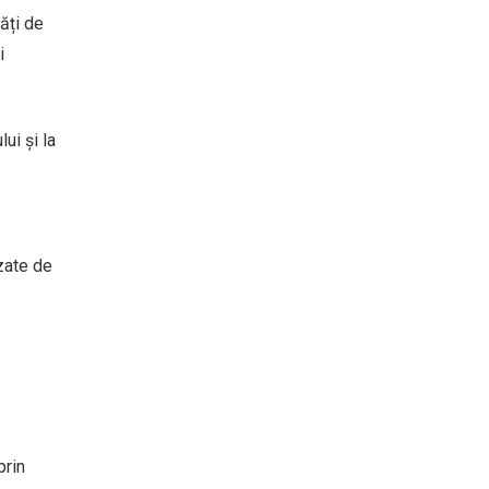
tăți de
i
ui și la
uzate de
prin