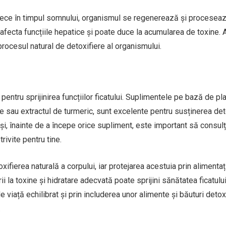
arece în timpul somnului, organismul se regenerează și procesea
afecta funcțiile hepatice și poate duce la acumularea de toxine. 
 procesul natural de detoxifiere al organismului.
 pentru sprijinirea funcțiilor ficatului. Suplimentele pe bază de pla
ie sau extractul de turmeric, sunt excelente pentru susținerea det
uși, înainte de a începe orice supliment, este important să consulț
rivite pentru tine.
oxifierea naturală a corpului, iar protejarea acestuia prin alimentaț
i la toxine și hidratare adecvată poate sprijini sănătatea ficatului
e viață echilibrat și prin includerea unor alimente și băuturi detox
.