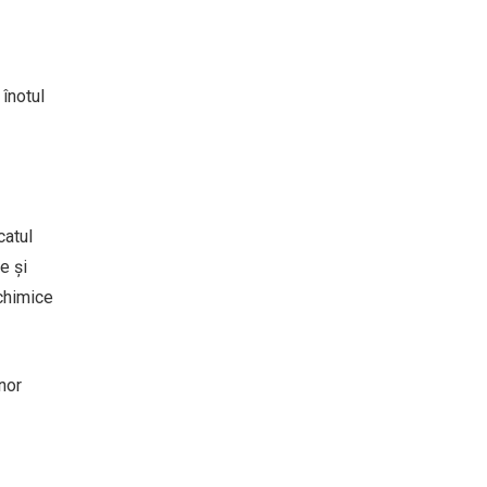
 înotul
catul
e și
 chimice
nor