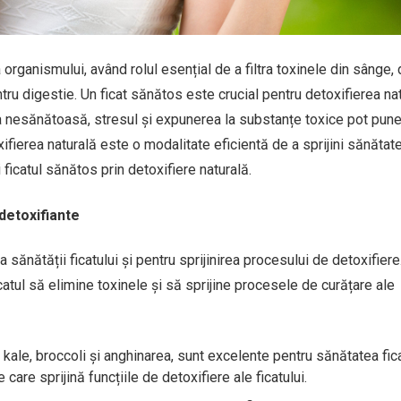
organismului, având rolul esențial de a filtra toxinele din sânge, 
tru digestie. Un ficat sănătos este crucial pentru detoxifierea na
ția nesănătoasă, stresul și expunerea la substanțe toxice pot pun
ifierea naturală este o modalitate eficientă de a sprijini sănătat
i ficatul sănătos prin detoxifiere naturală.
 detoxifiante
sănătății ficatului și pentru sprijinirea procesului de detoxifiere
catul să elimine toxinele și să sprijine procesele de curățare ale
 kale, broccoli și anghinarea, sunt excelente pentru sănătatea fica
care sprijină funcțiile de detoxifiere ale ficatului.