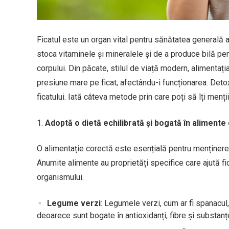
Ficatul este un organ vital pentru sănătatea generală a 
stoca vitaminele și mineralele și de a produce bilă pen
corpului. Din păcate, stilul de viață modern, alimenta
presiune mare pe ficat, afectându-i funcționarea. Detox
ficatului. Iată câteva metode prin care poți să îți menți
Adoptă o dietă echilibrată și bogată în alimente
O alimentație corectă este esențială pentru menținerea 
Anumite alimente au proprietăți specifice care ajută fi
organismului.
Legume verzi
: Legumele verzi, cum ar fi spanacul,
deoarece sunt bogate în antioxidanți, fibre și substanțe 