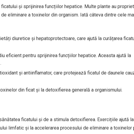
icatului și sprijinirea funcțiilor hepatice. Multe plante au proprie
ui de eliminare a toxinelor din organism. Iată câteva dintre cele ma
etăți diuretice și hepatoprotectoare, care ajută la curățarea ficatul
u eficient pentru sprijinirea funcțiilor hepatice. Aceasta ajută la
.
tioxidant și antiinflamator, care protejează ficatul de daunele ca
toxinelor din ficat și la detoxifierea generală a organismului.
sănătatea ficatului și de a stimula detoxifierea. Exercițiile ajută la
ului limfatic și la accelerarea procesului de eliminare a toxinelor 