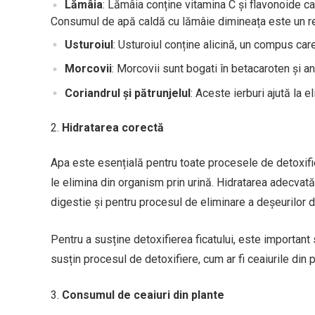
Lămâia
: Lămâia conține vitamina C și flavonoide car
Consumul de apă caldă cu lămâie dimineața este un rem
Usturoiul
: Usturoiul conține alicină, un compus care 
Morcovii
: Morcovii sunt bogati în betacaroten și ant
Coriandrul și pătrunjelul
: Aceste ierburi ajută la e
Hidratarea corectă
Apa este esențială pentru toate procesele de detoxifier
le elimina din organism prin urină. Hidratarea adecvată
digestie și pentru procesul de eliminare a deșeurilor d
Pentru a susține detoxifierea ficatului, este important 
susțin procesul de detoxifiere, cum ar fi ceaiurile din 
Consumul de ceaiuri din plante