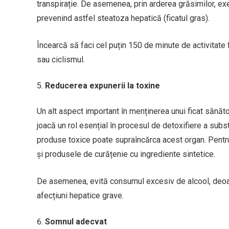
transpirație. De asemenea, prin arderea grăsimilor, exer
prevenind astfel steatoza hepatică (ficatul gras).
Încearcă să faci cel puțin 150 de minute de activitate 
sau ciclismul.
Reducerea expunerii la toxine
Un alt aspect important în menținerea unui ficat sănăto
joacă un rol esențial în procesul de detoxifiere a sub
produse toxice poate supraîncărca acest organ. Pentru 
și produsele de curățenie cu ingrediente sintetice.
De asemenea, evită consumul excesiv de alcool, deoar
afecțiuni hepatice grave.
Somnul adecvat