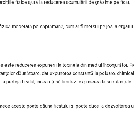
cițiile fizice ajută la reducerea acumulării de grăsime pe ficat,
fizică moderată pe săptămână, cum ar fi mersul pe jos, alergatul,
s este reducerea expunerii la toxinele din mediul înconjurător. Fi
stanțelor dăunătoare, dar expunerea constantă la poluare, chimical
a proteja ficatul, încearcă să limitezi expunerea la substanțele
ece acesta poate dăuna ficatului și poate duce la dezvoltarea u