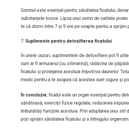
Somnul este esențial pentru sănătatea ficatului, deo
substanțele toxice. Lipsa unui somn de calitate poate 
te că dormi între 7 și 9 ore pe noapte pentru a sprijini
Suplimente pentru detoxifierea ficatului
În unele cazuri, suplimentele de detoxifiere pot fi utile
cum ar fi armurariul (cu silimarină), rădăcina de păpăd
ficatului și protejarea acestuia împotriva daunelor. Tot
medic pentru a te asigura că acestea sunt sigure și pot
În concluzie
, ficatul este un organ esențial pentru det
sănătoasă, exerciții fizice regulate, reducerea expuneri
îmbunătăți funcțiile acestuia. Prin adoptarea unui stil d
poți sprijini sănătatea ficatului și a întregului organism