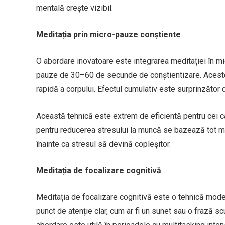
mentală crește vizibil.
Meditația prin micro-pauze conștiente
O abordare inovatoare este integrarea meditației în mi
pauze de 30–60 de secunde de conștientizare. Acestea
rapidă a corpului. Efectul cumulativ este surprinzător 
Această tehnică este extrem de eficientă pentru cei ca
pentru reducerea stresului la muncă se bazează tot mai
înainte ca stresul să devină copleșitor.
Meditația de focalizare cognitivă
Meditația de focalizare cognitivă este o tehnică moder
punct de atenție clar, cum ar fi un sunet sau o frază sc