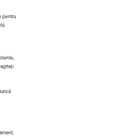
e pentru
tă.
tiente,
agitați
 muncă
nament,