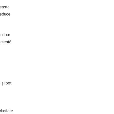
ceasta
 reduce
i doar
iciență.
 și pot
laritate