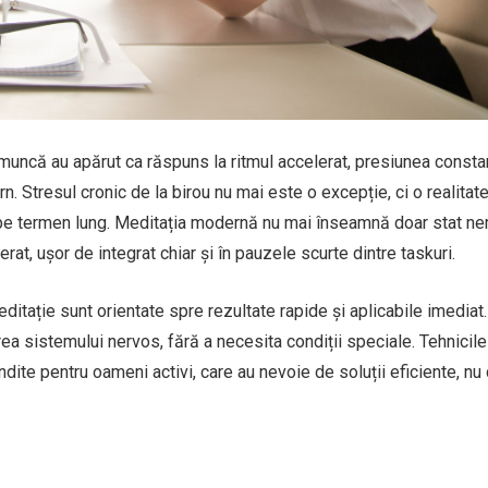
 muncă au apărut ca răspuns la ritmul accelerat, presiunea consta
 Stresul cronic de la birou nu mai este o excepție, ci o realitat
 pe termen lung. Meditația modernă nu mai înseamnă doar stat n
at, ușor de integrat chiar și în pauzele scurte dintre taskuri.
itație sunt orientate spre rezultate rapide și aplicabile imediat.
ea sistemului nervos, fără a necesita condiții speciale. Tehnicile
ite pentru oameni activi, care au nevoie de soluții eficiente, nu