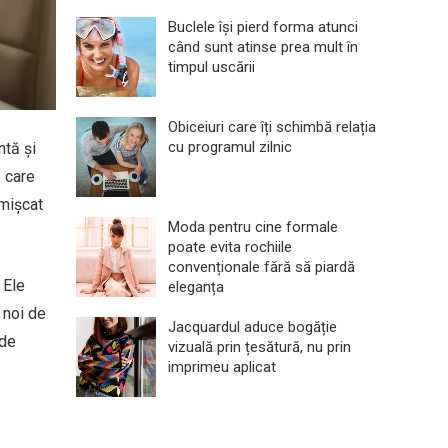
Buclele își pierd forma atunci
când sunt atinse prea mult în
timpul uscării
Obiceiuri care îți schimbă relația
cu programul zilnic
ntă și
e care
emișcat
Moda pentru cine formale
poate evita rochiile
convenționale fără să piardă
 Ele
eleganța
 noi de
Jacquardul aduce bogăție
 de
vizuală prin țesătură, nu prin
imprimeu aplicat