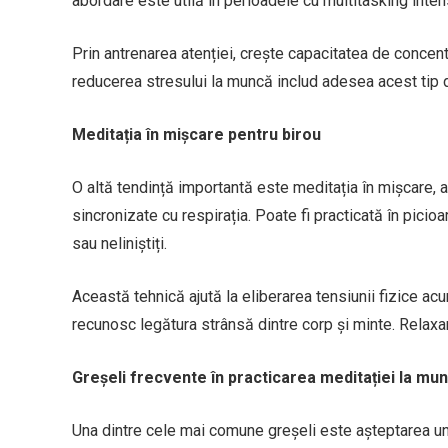
abordare este utilă în perioadele cu multitasking inten
Prin antrenarea atenției, crește capacitatea de concen
reducerea stresului la muncă includ adesea acest tip d
Meditația în mișcare pentru birou
O altă tendință importantă este meditația în mișcare, 
sincronizate cu respirația. Poate fi practicată în picio
sau neliniștiți.
Această tehnică ajută la eliberarea tensiunii fizice ac
recunosc legătura strânsă dintre corp și minte. Relaxa
Greșeli frecvente în practicarea meditației la mu
Una dintre cele mai comune greșeli este așteptarea un