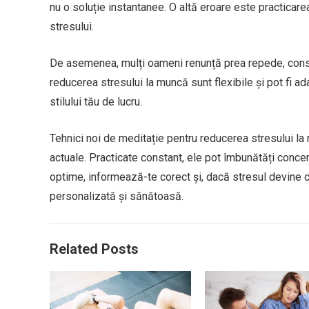
nu o soluție instantanee. O altă eroare este practicar
stresului.
De asemenea, mulți oameni renunță prea repede, consid
reducerea stresului la muncă sunt flexibile și pot fi a
stilului tău de lucru.
Tehnici noi de meditație pentru reducerea stresului la 
actuale. Practicate constant, ele pot îmbunătăți conce
optime, informează-te corect și, dacă stresul devine c
personalizată și sănătoasă.
Related Posts