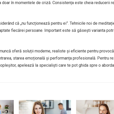
ea doar în momentele de criză. Consistența este cheia reducerii r
erând că „nu funcționează pentru ei”. Tehnicile noi de meditați
daptate fiecărei persoane. Important este să găsești varianta potr
muncă oferă soluții moderne, realiste și eficiente pentru provocă
ntrarea, starea emoțională și performanța profesională. Pentru re
opleșitor, apelează la specialiști care te pot ghida spre o abord