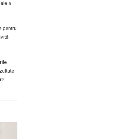
eale a
e pentru
ivită
rile
zultate
are