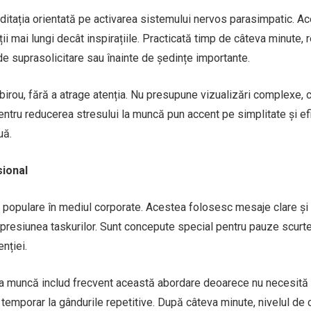
ditația orientată pe activarea sistemului nervos parasimpatic. A
ii mai lungi decât inspirațiile. Practicată timp de câteva minute,
e suprasolicitare sau înainte de ședințe importante.
birou, fără a atrage atenția. Nu presupune vizualizări complexe, c
pentru reducerea stresului la muncă pun accent pe simplitate și ef
uă.
sional
i populare în mediul corporate. Acestea folosesc mesaje clare și
presiunea taskurilor. Sunt concepute special pentru pauze scurte
enției.
 la muncă includ frecvent această abordare deoarece nu necesită
emporar la gândurile repetitive. După câteva minute, nivelul de c