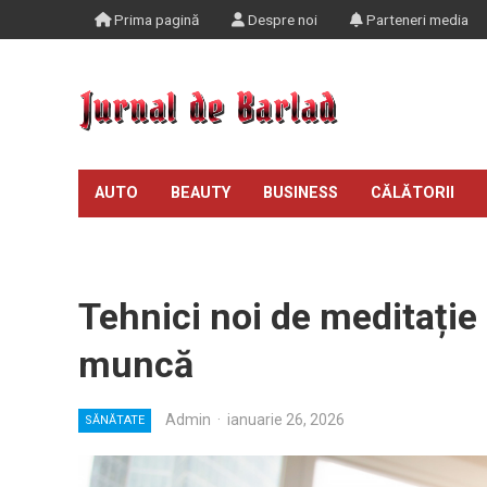
Prima pagină
Despre noi
Parteneri media
AUTO
BEAUTY
BUSINESS
CĂLĂTORII
TIMP LIBER
Tehnici noi de meditație
muncă
Admin
·
ianuarie 26, 2026
SĂNĂTATE