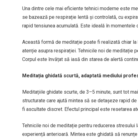
Una dintre cele mai eficiente tehnici moderne este me
se bazează pe respirație lentă și controlată, cu expiraț
rapid tensiunea acumulată. Este ideală în momentele d
Această formă de meditație poate fi realizată chiar la 
atenție asupra respirației. Tehnicile noi de meditație 
Corpul este învățat să iasă din starea de alertă contin
Meditația ghidată scurtă, adaptată mediului profe
Meditațiile ghidate scurte, de 3–5 minute, sunt tot ma
structurate care ajută mintea să se detașeze rapid de 
fi ascultate discret. Efectul principal este resetarea at
Tehnicile noi de meditație pentru reducerea stresului
experiență anterioară. Mintea este ghidată să renunțe t