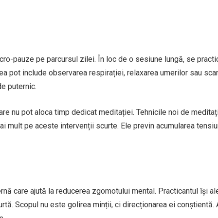
cro-pauze pe parcursul zilei. În loc de o sesiune lungă, se practi
 pot include observarea respirației, relaxarea umerilor sau sca
de puternic.
re nu pot aloca timp dedicat meditației. Tehnicile noi de meditaț
 mult pe aceste intervenții scurte. Ele previn acumularea tensiu
nă care ajută la reducerea zgomotului mental. Practicantul își a
urtă. Scopul nu este golirea minții, ci direcționarea ei conștientă