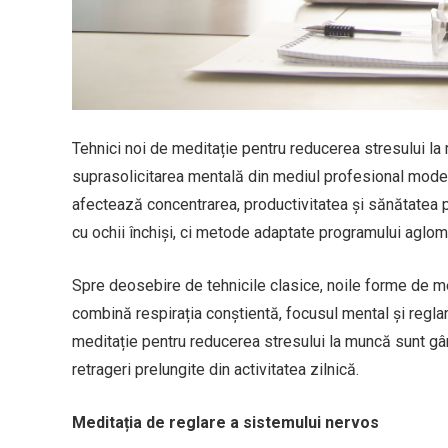
Tehnici noi de meditație pentru reducerea stresului la
suprasolicitarea mentală din mediul profesional modern.
afectează concentrarea, productivitatea și sănătatea
cu ochii închiși, ci metode adaptate programului aglomer
Spre deosebire de tehnicile clasice, noile forme de med
combină respirația conștientă, focusul mental și reglar
meditație pentru reducerea stresului la muncă sunt gând
retrageri prelungite din activitatea zilnică.
Meditația de reglare a sistemului nervos