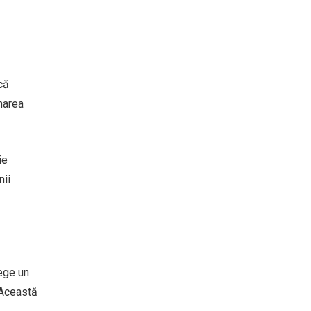
că
narea
ie
nii
lege un
. Această