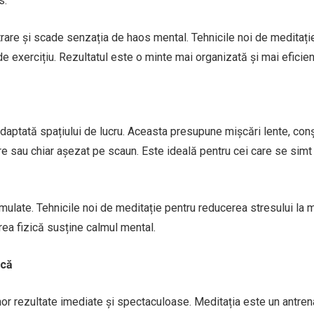
s.
trare și scade senzația de haos mental. Tehnicile noi de meditați
e exercițiu. Rezultatul este o minte mai organizată și mai eficien
adaptată spațiului de lucru. Aceasta presupune mișcări lente, conș
are sau chiar așezat pe scaun. Este ideală pentru cei care se simt 
umulate. Tehnicile noi de meditație pentru reducerea stresului la
rea fizică susține calmul mental.
ncă
or rezultate imediate și spectaculoase. Meditația este un antre