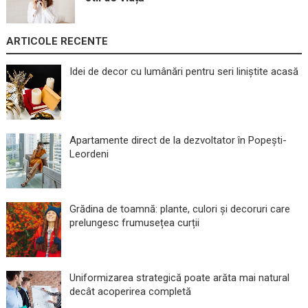
ARTICOLE RECENTE
Idei de decor cu lumânări pentru seri liniștite acasă
Apartamente direct de la dezvoltator în Popești-
Leordeni
Grădina de toamnă: plante, culori și decoruri care
prelungesc frumusețea curții
Uniformizarea strategică poate arăta mai natural
decât acoperirea completă