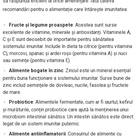
să răspundă eficient la orice amenințare. Iată câteva
recomandări pentru o alimentație care întărește imunitatea:
Fructe și legume proaspete
: Acestea sunt surse
excelente de vitamine, minerale și antioxidanți. Vitaminele A,
C și E sunt deosebit de importante pentru sănătatea
sistemului imunitar. Include în dieta ta citrice (pentru vitamina
C), morcovi, spanac și ardei roșii (pentru vitamina A) și nuci
sau semințe (pentru vitamina E).
Alimente bogate în zinc
: Zincul este un mineral esențial
pentru buna funcționare a sistemului imunitar. Surse bune de
zinc includ semințele de dovleac, nucile, fasolea și fructele
de mare.
Probiotice
: Alimentele fermentate, cum ar fi iaurtul, kefirul
și murăturile, conțin probiotice care ajută la menținerea unui
microbiom intestinal sănătos. Un intestin sănătos este direct
legat de un sistem imunitar puternic.
Alimente antiinflamatorii
: Consumul de alimente cu