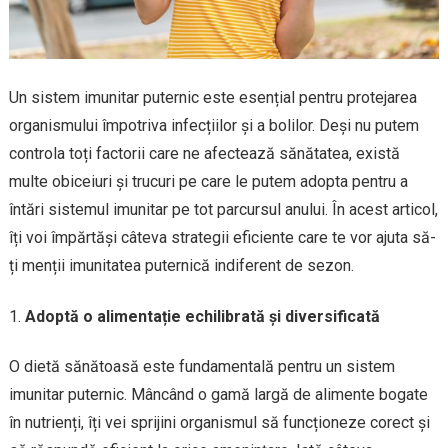
Un sistem imunitar puternic este esențial pentru protejarea
organismului împotriva infecțiilor și a bolilor. Deși nu putem
controla toți factorii care ne afectează sănătatea, există
multe obiceiuri și trucuri pe care le putem adopta pentru a
întări sistemul imunitar pe tot parcursul anului. În acest articol,
îți voi împărtăși câteva strategii eficiente care te vor ajuta să-
ți menții imunitatea puternică indiferent de sezon.
Adoptă o alimentație echilibrată și diversificată
O dietă sănătoasă este fundamentală pentru un sistem
imunitar puternic. Mâncând o gamă largă de alimente bogate
în nutrienți, îți vei sprijini organismul să funcționeze corect și